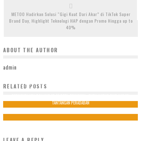
METOO Hadirkan Solusi “Gigi Kuat Dari Akar” di TikTok Super
Brand Day, Highlight Teknologi HAP dengan Promo Hingga up to
40%
ABOUT THE AUTHOR
admin
TINJAU PEMBANGUNAN GSG PAMULANG TANGSEL, PILAR: BISA DIMANFAATKAN
RELATED POSTS
UNTUK KEGIATAN DAN OLAHRAGA MASYARAKAT
PERINGATI HGN DAN HUT KE-77 PGRI, BENYAMIN : GURU HARUS SIAP HADAPI
10 Desember 2025
TANTANGAN PERADABAN
25 November 2022
LEAVE A REPLY