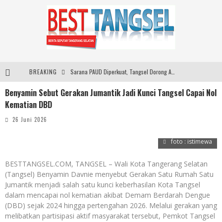
BREAKING
Sarana PAUD Diperkuat, Tangsel Dorong Angka Partisipasi Sekolah Terus Meningkat
Benyamin Sebut Gerakan Jumantik Jadi Kunci Tangsel Capai Nol
Santika Indonesia Hotels & Resorts Kenalkan Dunia Perhotelan Kepada Anak-anak Asuhan SOS Children’s Villages di Indonesia
Kematian DBD
SMARTFREN Luncurkan Unlimited 5G Tanpa Batas di Semarang, Dukung Kebutuhan Digital Masyarakat
26 Juni 2026
ARYADUTA Lippo Village Ajak Keluarga Rayakan HAN 2026 Lewat Family Photo Walk Bersama Kanca Kids dan Boylagi
foto : istimewa
BESTTANGSEL.COM, TANGSEL – Wali Kota Tangerang Selatan
(Tangsel) Benyamin Davnie menyebut Gerakan Satu Rumah Satu
Jumantik menjadi salah satu kunci keberhasilan Kota Tangsel
dalam mencapai nol kematian akibat Demam Berdarah Dengue
(DBD) sejak 2024 hingga pertengahan 2026. Melalui gerakan yang
melibatkan partisipasi aktif masyarakat tersebut, Pemkot Tangsel