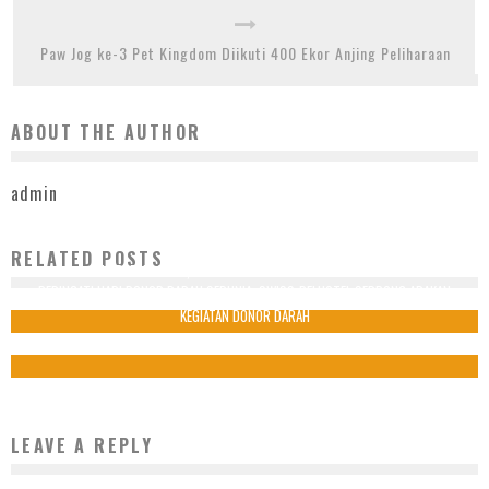
Paw Jog ke-3 Pet Kingdom Diikuti 400 Ekor Anjing Peliharaan
ABOUT THE AUTHOR
admin
RELATED POSTS
HARI PAHLAWAN, AL-AZHAR BSD GELAR DONOR DARAH
PERINGATI HARI DONOR DARAH SEDUNIA, SWISS-BELHOTEL SERPONG ADAKAN
10 November 2021
KEGIATAN DONOR DARAH
14 Juni 2022
LEAVE A REPLY