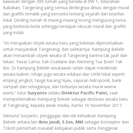
kawasan dengan 300 rumah yang berada di RW 1, Kelurahan
Babakan, Tangerang yang semua dindingnya dihias dengan mural
dan graffiti tematik yang bercerita tentang sejarah dan kearifan
lokal. Dinding rumah di masing-masing lorong mengusung tema
yang berbeda-beda sehingga terdapat ratusan mural dan graffiti
yang indah.
“Ini merupakan obyek wisata baru yang kekinian diperuntukkan
untuk masyarakat Tangerang, dan sekitarnya. Kampung Bekelir
akan menambah obyek wisata di Tangerang karena tak jauh dari
lokasi Pasar Lama, Kali Cisadane dan Klenteng Tua Boen Tak
Bio. Di Kampung Bekelir wisatawan selain dapat menikmati
wisata kuliner, tetapi juga wisata edukasi dari UKM lokal seperti
emping jengkol, tauge kacang hijau, sayuran hidroponik, bank
sampah dan sebagainya, dan tentunya wisata mural warna
warni,” tutur
Suryanto
selaku
Direktur Pacific Paint,
saat
memperkenalkan Kampung Bekelir sebagai destinasi wisata baru
di Tangerang, kepada awak media, Kamis 16 November 2017.
Menurut Suryanto, penggagas dari ide kehadiran Kampung
Bekelir antara lain
Ibnu Jandi, S.Sos, MM
sebagai Konseptor dan
Tokoh pemerhati masalah kebijakan publik serta Penggerak