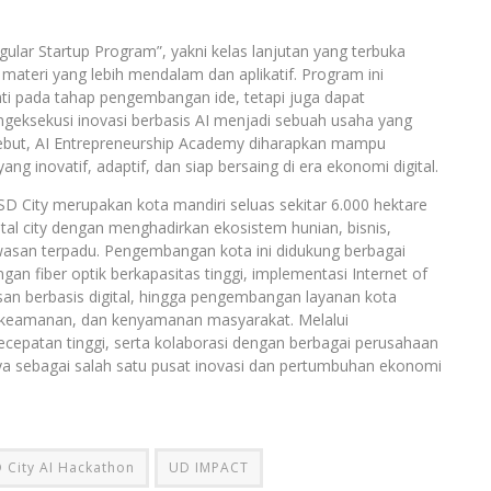
lar Startup Program”, yakni kelas lanjutan yang terbuka
ateri yang lebih mendalam dan aplikatif. Program ini
nti pada tahap pengembangan ide, tetapi juga dapat
geksekusi inovasi berbasis AI menjadi sebuah usaha yang
sebut, AI Entrepreneurship Academy diharapkan mampu
ng inovatif, adaptif, dan siap bersaing di era ekonomi digital.
D City merupakan kota mandiri seluas sekitar 6.000 hektare
tal city dengan menghadirkan ekosistem hunian, bisnis,
awasan terpadu. Pengembangan kota ini didukung berbagai
ingan fiber optik berkapasitas tinggi, implementasi Internet of
an berbasis digital, hingga pengembangan layanan kota
s, keamanan, dan kenyamanan masyarakat. Melalui
kecepatan tinggi, serta kolaborasi dengan berbagai perusahaan
nya sebagai salah satu pusat inovasi dan pertumbuhan ekonomi
 City AI Hackathon
UD IMPACT