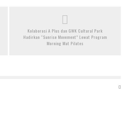
Kolaborasi A Plus dan GWK Cultural Park
Hadirkan “Sunrise Movement” Lewat Program
Morning Mat Pilates
SINAR MAS LAND LUNCURKAN COMERSIO, KAWASAN
KOMERSIAL PREMIUM DI JANTUNG BISNIS BSD CITY