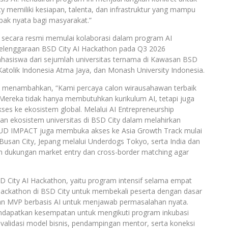
 memiliki kesiapan, talenta, dan infrastruktur yang mampu
pak nyata bagi masyarakat.”
 secara resmi memulai kolaborasi dalam program AI
yelenggaraan BSD City AI Hackathon pada Q3 2026
hasiswa dari sejumlah universitas ternama di Kawasan BSD
s Katolik Indonesia Atma Jaya, dan Monash University Indonesia.
menambahkan, “Kami percaya calon wirausahawan terbaik
. Mereka tidak hanya membutuhkan kurikulum AI, tetapi juga
es ke ekosistem global. Melalui AI Entrepreneurship
an ekosistem universitas di BSD City dalam melahirkan
i, UD IMPACT juga membuka akses ke Asia Growth Track mulai
usan City, Jepang melalui Underdogs Tokyo, serta India dan
an dukungan market entry dan cross-border matching agar
D City AI Hackathon, yaitu program intensif selama empat
ackathon di BSD City untuk membekali peserta dengan dasar
an MVP berbasis AI untuk menjawab permasalahan nyata.
mendapatkan kesempatan untuk mengikuti program inkubasi
validasi model bisnis, pendampingan mentor, serta koneksi