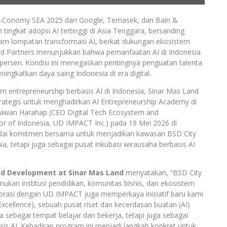
onomy SEA 2025 dari Google, Temasek, dan Bain &
ngkat adopsi AI tertinggi di Asia Tenggara, bersanding
alam lompatan transformasi AI, berkat dukungan ekosistem
nd Partners menunjukkan bahwa pemanfaatan AI di Indonesia
persen. Kondisi ini menegaskan pentingnya penguatan talenta
ingkatkan daya saing Indonesia di era digital.
 entrepreneurship berbasis AI di Indonesia, Sinar Mas Land
rategis untuk menghadirkan AI Entrepreneurship Academy di
Irawan Harahap (CEO Digital Tech Ecosystem and
or of Indonesia, UD IMPACT Inc.) pada 19 Mei 2026 di
ndai komitmen bersama untuk menjadikan kawasan BSD City
ia, tetapi juga sebagai pusat inkubasi wirausaha berbasis AI
nd Development at Sinar Mas Land
menyatakan, “BSD City
an institusi pendidikan, komunitas bisnis, dan ekosistem
laborasi dengan UD IMPACT juga memperkaya inisiatif baru kami
cellence), sebuah pusat riset dan kecerdasan buatan (AI)
 sebagai tempat belajar dan bekerja, tetapi juga sebagai
is AI. Kehadiran program ini menjadi langkah konkret untuk