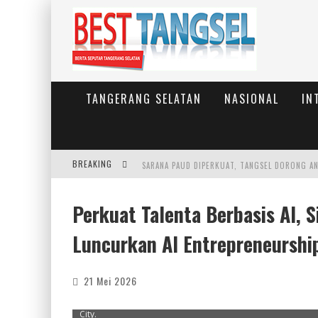
TANGERANG SELATAN
NASIONAL
IN
BREAKING
Perkuat Talenta Berbasis AI,
Luncurkan AI Entrepreneurshi
21 Mei 2026
Sinar Mas Land dan UD IMPACT lakukan penandatangana
City.