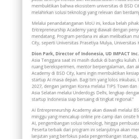
membuktikan bahwa ekosistem universitas di BSD City
melahirkan solusi teknologi yang relevan dan berdam
Melalui penandatanganan MoU ini, kedua belah pihak
Entrepreneurship Academy yang diawali dengan pen
mendatang. Program perdana ini akan melibatkan ma
City, seperti Universitas Prasetiya Mulya, Universita
Dion Park, Director of Indonesia, UD IMPACT Inc.
Asia Tenggara saat ini masih duduk di bangku kuliah
ruang bereksperimen, mentor berpengalaman, dan aks
Academy di BSD City, kami ingin membuktikan kesiap
startup AI masa depan. Bagi tim yang lolos inkubas
2027, dengan jaringan Korea melalui TIPS Town dan B
Asia Selatan melalui Underdogs Delhi, lengkap deng
startup Indonesia siap bersaing di tingkat regional.”
AI Entrepreneurship Academy akan diawali melalui BS
minggu yang mencakup online pre-camp dan onsite h
AI, pengembangan solusi teknologi, hingga pembuat
Peserta terbaik dari program ini selanjutnya akan 
lanjutan yang berfokus pada pengembangan startup, 