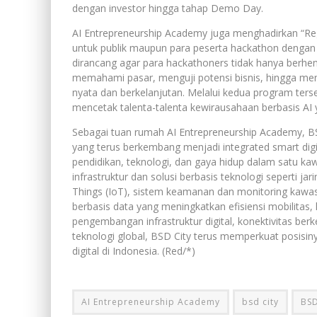
dengan investor hingga tahap Demo Day.
AI Entrepreneurship Academy juga menghadirkan “Regu
untuk publik maupun para peserta hackathon dengan m
dirancang agar para hackathoners tidak hanya berhe
memahami pasar, menguji potensi bisnis, hingga men
nyata dan berkelanjutan. Melalui kedua program ter
mencetak talenta-talenta kewirausahaan berbasis AI ya
Sebagai tuan rumah AI Entrepreneurship Academy, BS
yang terus berkembang menjadi integrated smart digi
pendidikan, teknologi, dan gaya hidup dalam satu k
infrastruktur dan solusi berbasis teknologi seperti jar
Things (IoT), sistem keamanan dan monitoring kawas
berbasis data yang meningkatkan efisiensi mobilita
pengembangan infrastruktur digital, konektivitas ber
teknologi global, BSD City terus memperkuat posisi
digital di Indonesia. (Red/*)
AI Entrepreneurship Academy
bsd city
BSD