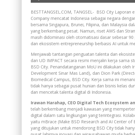
BESTTANGSEL.COM, TANGSEL- BSD City Laporan e-C
Company mencatat Indonesia sebagai negara dengan ti
bersama Singapura, Brunei, Filipina, dan Malaysia d
yang berkembang pesat. Namun, riset AWS dan Stra
masih didominasi oleh otomatisasi dasar sebesar 90 
dan ekosistem entrepreneurship berbasis AI untuk men
Menjawab tantangan penguatan talenta dan ekosistem
dan UD IMPACT secara resmi menjalin kerja sama st
BSD City. Penandatanganan MoU ini dilakukan oleh 
Development Sinar Mas Land), dan Dion Park (Direct
Biomedical Campus, BSD City. Kerja sama ini mena
tidak hanya sebagai pusat hunian dan bisnis kelas dun
dan mencetak talenta digital di Indonesia.
Irawan Harahap, CEO Digital Tech Ecosystem a
telah berkembang menjadi kawasan yang mempertemuk
digital dalam satu lingkungan yang terintegrasi. Ko
yaitu mBrace (Make BSD Research and AI Center of Ex
yang ditujukan untuk mendorong BSD City tidak hanya
pusat lahirnya inovasi dan wirausahawan muda berbas