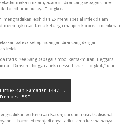
 sekadar makan malam, acara ini dirancang sebagai dinner
tik dan hiburan budaya Tiongkok.
 menghadirkan lebih dari 25 menu spesial Imlek dalam
sebut memungkinkan tamu keluarga maupun korporat menikmati
laskan bahwa setiap hidangan dirancang dengan
has Imlek.
Ada tradisi Yee Sang sebagai simbol kemakmuran, Beggar’s
Lamian, Dimsum, hingga aneka dessert khas Tiongkok,” ujar
u Imlek dan Ramadan 1447 H,
 Trembesi BSD.
enghadirkan pertunjukan Barongsai dan musik tradisional
yaan. Hiburan ini menjadi daya tarik utama karena hanya