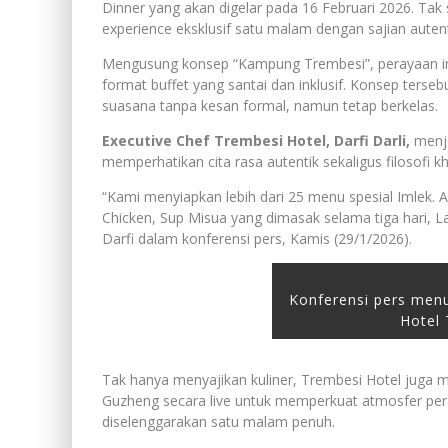
Dinner yang akan digelar pada 16 Februari 2026. Tak
experience eksklusif satu malam dengan sajian auten
Mengusung konsep “Kampung Trembesi”, perayaan ini
format buffet yang santai dan inklusif. Konsep ter
suasana tanpa kesan formal, namun tetap berkelas.
Executive Chef Trembesi Hotel, Darfi Darli,
menje
memperhatikan cita rasa autentik sekaligus filosofi k
“Kami menyiapkan lebih dari 25 menu spesial Imlek. 
Chicken, Sup Misua yang dimasak selama tiga hari, 
Darfi dalam konferensi pers, Kamis (29/1/2026).
Konferensi pers men
Hotel
Tak hanya menyajikan kuliner, Trembesi Hotel juga m
Guzheng secara live untuk memperkuat atmosfer pera
diselenggarakan satu malam penuh.