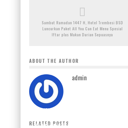
Sambut Ramadan 1447 H, Hotel Trembesi BSD
Luncurkan Paket All You Can Eat Menu Spesial
Iftar plus Makan Durian Sepuasnya
ABOUT THE AUTHOR
admin
SAMBUT TAHUN BARU 2026 “KUDA API” DENGAN
PENUH SUKA CITA MELALUI ACARA BUFFET DINNER
RELATED POSTS
MERIAH DI HOTEL SANTIKA PREMIERE ICE-BSD CITY.