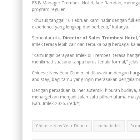
F&B Manager Trembesi Hotel, Ade Ramdan, menegaskan
program reguler.
“Khusus tanggal 16 Februari kami hadir dengan full en
experience yang lengkap dan berbeda,” katanya.
Sementara itu,
Director of Sales Trembesi Hotel,
Imlek terasa lebih cair dan terbuka bagi berbagai kala
“Kami ingin perayaan Imlek di Trembesi terasa hanga
menikmati suasana tanpa harus terlalu formal,” jelas
Chinese New Year Dinner ini ditawarkan dengan harga
and stay) bagi tamu yang ingin merasakan pengalaman
Dengan perpaduan kuliner autentik, hiburan budaya,
menargetkan menjadi salah satu pilihan utama mas
Baru Imlek 2026. (red/*)
Chinese New Year Dinner
menu imlek
Prom