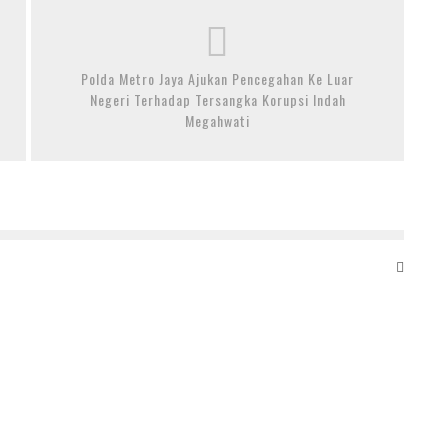
Polda Metro Jaya Ajukan Pencegahan Ke Luar
Negeri Terhadap Tersangka Korupsi Indah
Megahwati
PEMENANG PERTAMA MISTER TEEN SUMUT 2025
RAYHAN HAKIM, IKUTI PROSESI SASHING CEREMONY DI
BSD