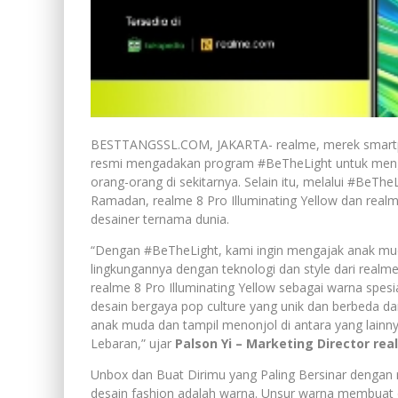
BESTTANGSSL.COM, JAKARTA- realme, merek smartph
resmi mengadakan program #BeTheLight untuk meng
orang-orang di sekitarnya. Selain itu, melalui #BeT
Ramadan, realme 8 Pro Illuminating Yellow dan realm
desainer ternama dunia.
“Dengan #BeTheLight, kami ingin mengajak anak mud
lingkungannya dengan teknologi dan style dari realm
realme 8 Pro Illuminating Yellow sebagai warna spe
desain bergaya pop culture yang unik dan berbeda da
anak muda dan tampil menonjol di antara yang lainn
Lebaran,” ujar
Palson Yi – Marketing Director rea
Unbox dan Buat Dirimu yang Paling Bersinar dengan r
desain fashion adalah warna. Unsur warna membuat 