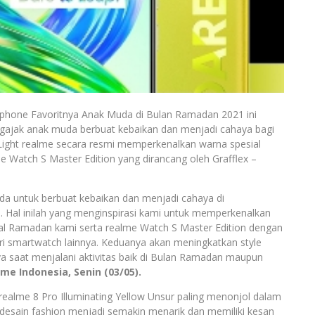
one Favoritnya Anak Muda di Bulan Ramadan 2021 ini
ajak anak muda berbuat kebaikan dan menjadi cahaya bagi
heLight realme secara resmi memperkenalkan warna spesial
e Watch S Master Edition yang dirancang oleh Grafflex –
a untuk berbuat kebaikan dan menjadi cahaya di
e. Hal inilah yang menginspirasi kami untuk memperkenalkan
sial Ramadan kami serta realme Watch S Master Edition dengan
ri smartwatch lainnya. Keduanya akan meningkatkan style
ya saat menjalani aktivitas baik di Bulan Ramadan maupun
lme Indonesia, Senin (03/05).
ealme 8 Pro Illuminating Yellow Unsur paling menonjol dalam
desain fashion menjadi semakin menarik dan memiliki kesan