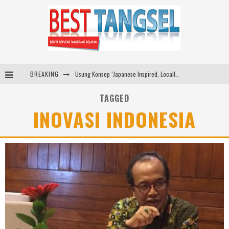
BREAKING
Usung Konsep ‘Japanese Inspired, Locally Produced’, Brand Lokal Yukito Hadirkan Pakaian Oversize Cotton-Linen Blend ke Pasar Indonesia
Diabetes Connection Care Eka Hospital BSD Hadirkan Pendekatan Komprehensif Tangani Diabetes dan Obesitas
TAGGED
INOVASI INDONESIA
Pemkot Tangsel Kembangkan 36 Pos Lansia, Benyamin: Wujudkan Lansia Sehat, Aktif, dan Bahagia
Dari Lapangan Sekolah ke Podium Juara: SMP KP Ciparay dan SMP 1 Kutawaringin Menangi Puncak PLN Mobile