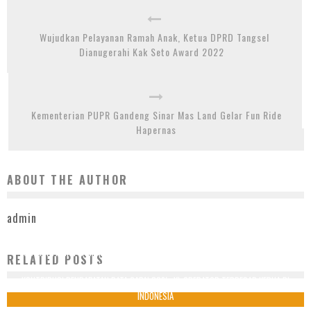
Wujudkan Pelayanan Ramah Anak, Ketua DPRD Tangsel
Dianugerahi Kak Seto Award 2022
Kementerian PUPR Gandeng Sinar Mas Land Gelar Fun Ride
Hapernas
ABOUT THE AUTHOR
admin
XL AXIATA RAIH PENGAKUAN DI FORTUNE INDONESIA 100 GALA 2024, KOMITMEN
RELATED POSTS
DIGITAL DAN KINERJA KEUANGAN SOLID
KONTRIBUSI PENDAPATAN DATA CAPAI 80%, XL OPERATOR TERBESAR KEDUA DI
17 September 2024
INDONESIA