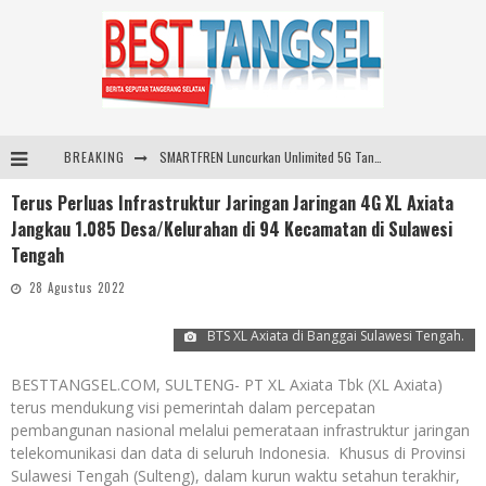
BREAKING
SMARTFREN Luncurkan Unlimited 5G Tanpa Batas di Semarang, Dukung Kebutuhan Digital Masyarakat
Terus Perluas Infrastruktur Jaringan Jaringan 4G XL Axiata
Sinar Mas Land Hadirkan BSD Urbanatura Eco Urban Park, Inisiatif Ruang Terbuka Hijau Inklusif untuk Kota yang Berkelanjutan
Jangkau 1.085 Desa/Kelurahan di 94 Kecamatan di Sulawesi
Digelar di JIExpo Kemayoran, IndoBeauty Expo 2026 Hadirkan 65 Tenant Kecantikan di 8 Negara
Tengah
Santika Indonesia Hotels & Resorts Kenalkan Dunia Perhotelan Kepada Anak-anak Asuhan SOS Children’s Villages di Indonesia
28 Agustus 2022
BTS XL Axiata di Banggai Sulawesi Tengah.
BESTTANGSEL.COM, SULTENG- PT XL Axiata Tbk (XL Axiata)
terus mendukung visi pemerintah dalam percepatan
pembangunan nasional melalui pemerataan infrastruktur jaringan
telekomunikasi dan data di seluruh Indonesia. Khusus di Provinsi
Sulawesi Tengah (Sulteng), dalam kurun waktu setahun terakhir,