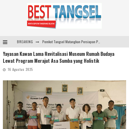
BREAKING
Pemkot Tangsel Matangkan Persiapan Peringatan HUT Ke-81 Kemerdekaan RI
Yayasan Kawan Lama Revitalisasi Museum Rumah Budaya
ARYADUTA Lippo Village Ajak Keluarga Rayakan HAN 2026 Lewat Family Photo Walk Bersama Kanca Kids dan Boylagi
Lewat Program Merajut Asa Sumba yang Holistik
Sarana PAUD Diperkuat, Tangsel Dorong Angka Partisipasi Sekolah Terus Meningkat
16 Agustus 2025
Pemkot Tangsel Kembangkan 36 Pos Lansia, Benyamin: Wujudkan Lansia Sehat, Aktif, dan Bahagia