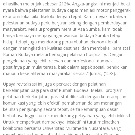
dihasilkan melonjak sebesar 212%. Angka-angka ini menjadi bukti
nyata bahwa pelestarian budaya dapat menjadi motor penggerak
ekonomi lokal bila dikelola dengan tepat. Kami meyakini bahwa
pelestarian budaya perlu berjalan seiring dengan pemberdayaan
masyarakat. Melalui program Merajut Asa Sumba, kami tidak
hanya berupaya menjaga agar warisan budaya Sumba tetap
hidup, tetapi juga mendorong pertumbuhan ekonomi lokal
dengan meningkatkan kualitas destinasi dan membekali para staf
Rumah Budaya melalui berbagai pelatihan hospitality. Dengan
pengelolaan yang lebih relevan dan profesional, dampak
positifnya pun mulai terasa, baik dalam aspek sosial, pendidikan,
maupun kesejahteraan masyarakat sekitar.” Jumat, (15/8).
Upaya revitalisasi ini juga diperkuat dengan pelatihan
berkelanjutan bagi para staf Rumah Budaya. Melalui program
pelatihan berkelanjutan, para staf dibekali dengan keterampilan
komunikasi yang lebih efektif, pemahaman dalam menangani
keluhan pengunjung secara tepat, serta kemampuan dasar
berbahasa Inggris untuk mendukung pelayanan yang lebih inklusif.
Untuk memperkuat dampaknya, inisiatif ini turut melibatkan
kolaborasi bersama Universitas Multimedia Nusantara, yang
menghadirkan tenaga ahli dalam bidang hospitality. Dengan