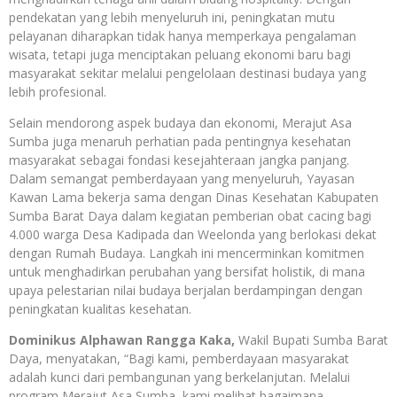
pendekatan yang lebih menyeluruh ini, peningkatan mutu
pelayanan diharapkan tidak hanya memperkaya pengalaman
wisata, tetapi juga menciptakan peluang ekonomi baru bagi
masyarakat sekitar melalui pengelolaan destinasi budaya yang
lebih profesional.
Selain mendorong aspek budaya dan ekonomi, Merajut Asa
Sumba juga menaruh perhatian pada pentingnya kesehatan
masyarakat sebagai fondasi kesejahteraan jangka panjang.
Dalam semangat pemberdayaan yang menyeluruh, Yayasan
Kawan Lama bekerja sama dengan Dinas Kesehatan Kabupaten
Sumba Barat Daya dalam kegiatan pemberian obat cacing bagi
4.000 warga Desa Kadipada dan Weelonda yang berlokasi dekat
dengan Rumah Budaya. Langkah ini mencerminkan komitmen
untuk menghadirkan perubahan yang bersifat holistik, di mana
upaya pelestarian nilai budaya berjalan berdampingan dengan
peningkatan kualitas kesehatan.
Dominikus Alphawan Rangga Kaka,
Wakil Bupati Sumba Barat
Daya, menyatakan, “Bagi kami, pemberdayaan masyarakat
adalah kunci dari pembangunan yang berkelanjutan. Melalui
program Merajut Asa Sumba, kami melihat bagaimana