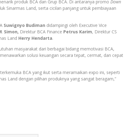
 menarik produk BCA dan Grup BCA. Di antaranya promo
Down
uk Sinarmas Land, serta cicilan panjang untuk pembiayaan
CA
Suwignyo Budiman
didampingi oleh Executive Vice
M
.
Simon,
Direktur BCA Finance
Petrus Karim
, Direktur CS
rmas Land
Herry Hendarta
.
tuhan masyarakat dari berbagai bidang memotivasi BCA,
 menawarkan solusi keuangan secara tepat, cermat, dan cepat
terkemuka BCA yang ikut serta meramaikan expo ini, seperti
rmas Land dengan pilihan produknya yang sangat beragam,”