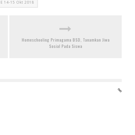
CE 14-15 Okt 2018
Homeschooling Primagama BSD, Tanamkan Jiwa
Sosial Pada Siswa