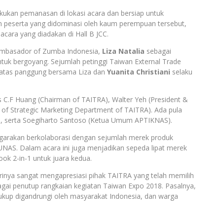
akukan pemanasan di lokasi acara dan bersiap untuk
an peserta yang didominasi oleh kaum perempuan tersebut,
ara yang diadakan di Hall B JCC.
 Ambasador of Zumba Indonesia,
Liza Natalia
sebagai
tuk bergoyang. Sejumlah petinggi Taiwan External Trade
iatas panggung bersama Liza dan
Yuanita Christiani
selaku
es C.F Huang (Chairman of TAITRA), Walter Yeh (President &
 of Strategic Marketing Department of TAITRA). Ada pula
a), serta Soegiharto Santoso (Ketua Umum APTIKNAS).
ggarakan berkolaborasi dengan sejumlah merek produk
NAS. Dalam acara ini juga menjadikan sepeda lipat merek
ok 2-in-1 untuk juara kedua.
inya sangat mengapresiasi pihak TAITRA yang telah memilih
agai penutup rangkaian kegiatan Taiwan Expo 2018. Pasalnya,
kup digandrungi oleh masyarakat Indonesia, dan warga