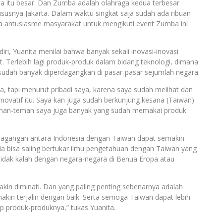
sia itu besar. Dan Zumba adalah olahraga kedua terbesar
ususnya Jakarta. Dalam waktu singkat saja sudah ada ribuan
ta antusiasme masyarakat untuk mengikuti event Zumba ini
ri, Yuanita menilai bahwa banyak sekali inovasi-inovasi
Terlebih lagi produk-produk dalam bidang teknologi, dimana
ta sudah banyak diperdagangkan di pasar-pasar sejumlah negara.
ya, tapi menurut pribadi saya, karena saya sudah melihat dan
ovatif itu. Saya kan juga sudah berkunjung kesana (Taiwan)
 Teman-teman saya juga banyak yang sudah memakai produk
dagangan antara Indonesia dengan Taiwan dapat semakin
esia bisa saling bertukar ilmu pengetahuan dengan Taiwan yang
tidak kalah dengan negara-negara di Benua Eropa atau
n diminati. Dan yang paling penting sebenarnya adalah
in terjalin dengan baik. Serta semoga Taiwan dapat lebih
p produk-produknya,” tukas Yuanita.