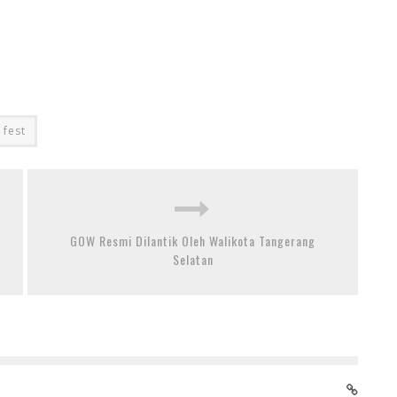
fest
GOW Resmi Dilantik Oleh Walikota Tangerang
Selatan