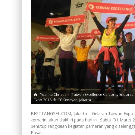
Yuanita Christiani (Taiwan Excellence Celebrity Endors
Expo 2018 di JCC Senayan, Jakarta.
BESTTANGSEL.COM, Jakarta – Gelaran Taiwan Expo 20
kemarin, akan diakhiri pada hari ini, Sabtu (31 Mare
penutup rangkaian kegiatan pameran yang diselenggar
Pusat.