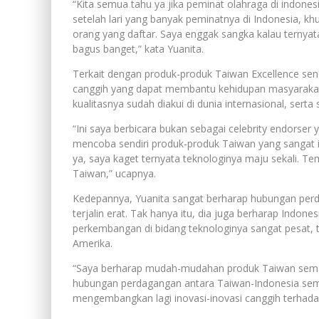
“Kita semua tahu ya jika peminat olahraga di indone
setelah lari yang banyak peminatnya di Indonesia, kh
orang yang daftar. Saya enggak sangka kalau ternya
bagus banget,” kata Yuanita.
Terkait dengan produk-produk Taiwan Excellence sendi
canggih yang dapat membantu kehidupan masyarakat. 
kualitasnya sudah diakui di dunia internasional, ser
“Ini saya berbicara bukan sebagai celebrity endorser 
mencoba sendiri produk-produk Taiwan yang sangat in
ya, saya kaget ternyata teknologinya maju sekali.
Taiwan,” ucapnya.
Kedepannya, Yuanita sangat berharap hubungan per
terjalin erat. Tak hanya itu, dia juga berharap Indon
perkembangan di bidang teknologinya sangat pesat, 
Amerika.
“Saya berharap mudah-mudahan produk Taiwan semaki
hubungan perdagangan antara Taiwan-Indonesia semak
mengembangkan lagi inovasi-inovasi canggih terhada