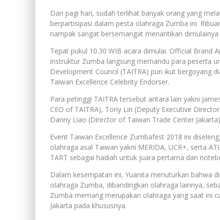
Dari pagi hari, sudah terlihat banyak orang yang mel
berpartisipasi dalam pesta olahraga Zumba ini. Ribu
nampak sangat bersemangat menantikan dimulainya ac
Tepat pukul 10.30 WIB acara dimulai. Official Brand
instruktur Zumba langsung memandu para peserta un
Development Council (TAITRA) pun ikut bergoyang d
Taiwan Excellence Celebrity Endorser.
Para petinggi TAITRA tersebut antara lain yakni Jam
CEO of TAITRA), Tony Lin (Deputy Executive Director
Danny Liao (Director of Taiwan Trade Center Jakart
Event Taiwan Excellence Zumbafest 2018 ini diselen
olahraga asal Taiwan yakni MERIDA, UCR+, serta ATU
TART sebagai hadiah untuk juara pertama dan notebo
Dalam kesempatan ini, Yuanita menuturkan bahwa dir
olahraga Zumba, dibandingkan olahraga lainnya, seb
Zumba memang merupakan olahraga yang saat ini cu
Jakarta pada khususnya.