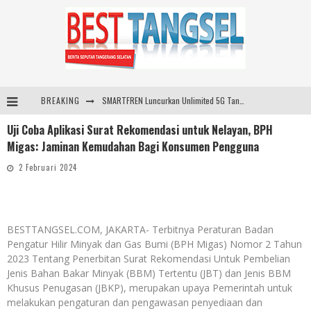
BREAKING
SMARTFREN Luncurkan Unlimited 5G Tanpa Batas di Semarang, Dukung Kebutuhan Digital Masyarakat
Uji Coba Aplikasi Surat Rekomendasi untuk Nelayan, BPH
Sinar Mas Land Hadirkan BSD Urbanatura Eco Urban Park, Inisiatif Ruang Terbuka Hijau Inklusif untuk Kota yang Berkelanjutan
Migas: Jaminan Kemudahan Bagi Konsumen Pengguna
Digelar di JIExpo Kemayoran, IndoBeauty Expo 2026 Hadirkan 65 Tenant Kecantikan di 8 Negara
2 Februari 2024
Santika Indonesia Hotels & Resorts Kenalkan Dunia Perhotelan Kepada Anak-anak Asuhan SOS Children’s Villages di Indonesia
BESTTANGSEL.COM, JAKARTA- Terbitnya Peraturan Badan
Pengatur Hilir Minyak dan Gas Bumi (BPH Migas) Nomor 2 Tahun
2023 Tentang Penerbitan Surat Rekomendasi Untuk Pembelian
Jenis Bahan Bakar Minyak (BBM) Tertentu (JBT) dan Jenis BBM
Khusus Penugasan (JBKP), merupakan upaya Pemerintah untuk
melakukan pengaturan dan pengawasan penyediaan dan