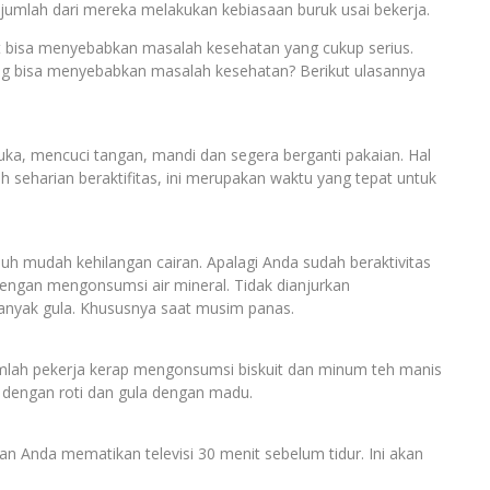
jumlah dari mereka melakukan kebiasaan buruk usai bekerja.
but bisa menyebabkan masalah kesehatan yang cukup serius.
yang bisa menyebabkan masalah kesehatan? Berikut ulasannya
ka, mencuci tangan, mandi dan segera berganti pakaian. Hal
 seharian beraktifitas, ini merupakan waktu yang tepat untuk
uh mudah kehilangan cairan. Apalagi Anda sudah beraktivitas
 dengan mengonsumsi air mineral. Tidak dianjurkan
yak gula. Khususnya saat musim panas.
umlah pekerja kerap mengonsumsi biskuit dan minum teh manis
t dengan roti dan gula dengan madu.
kan Anda mematikan televisi 30 menit sebelum tidur. Ini akan