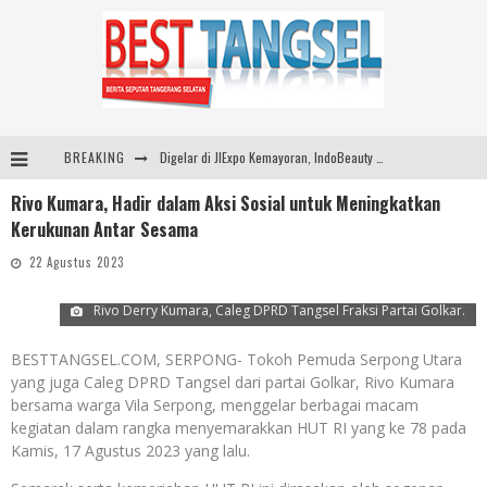
BREAKING
Digelar di JIExpo Kemayoran, IndoBeauty Expo 2026 Hadirkan 65 Tenant Kecantikan di 8 Negara
Rivo Kumara, Hadir dalam Aksi Sosial untuk Meningkatkan
Indo Leather & Footwear dan Indo Garment Textile Expo 2026 Digelar di JIExpo Kemayoran, Bangkitkan Industri Manufaktur Indonesia
Kerukunan Antar Sesama
Dibuka Menkes Budi Gunadi, IndoHealthcare Gakeslab Expo 2026 Tampilkan Inovasi Alat Kesehatan
22 Agustus 2023
Sinar Mas Land Hadirkan BSD Urbanatura Eco Urban Park, Inisiatif Ruang Terbuka Hijau Inklusif untuk Kota yang Berkelanjutan
Rivo Derry Kumara, Caleg DPRD Tangsel Fraksi Partai Golkar.
BESTTANGSEL.COM, SERPONG- Tokoh Pemuda Serpong Utara
yang juga Caleg DPRD Tangsel dari partai Golkar, Rivo Kumara
bersama warga Vila Serpong, menggelar berbagai macam
kegiatan dalam rangka menyemarakkan HUT RI yang ke 78 pada
Kamis, 17 Agustus 2023 yang lalu.