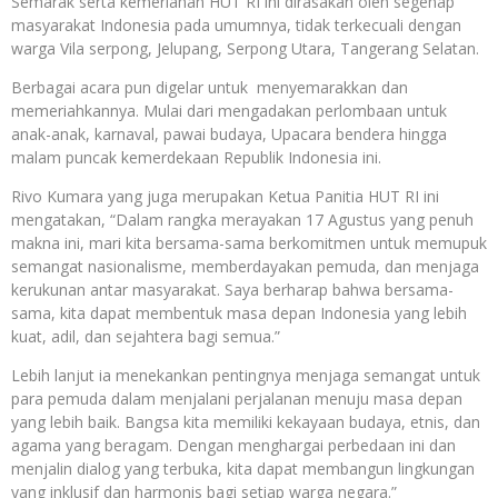
Semarak serta kemeriahan HUT RI ini dirasakan oleh segenap
masyarakat Indonesia pada umumnya, tidak terkecuali dengan
warga Vila serpong, Jelupang, Serpong Utara, Tangerang Selatan.
Berbagai acara pun digelar untuk menyemarakkan dan
memeriahkannya. Mulai dari mengadakan perlombaan untuk
anak-anak, karnaval, pawai budaya, Upacara bendera hingga
malam puncak kemerdekaan Republik Indonesia ini.
Rivo Kumara yang juga merupakan Ketua Panitia HUT RI ini
mengatakan, “Dalam rangka merayakan 17 Agustus yang penuh
makna ini, mari kita bersama-sama berkomitmen untuk memupuk
semangat nasionalisme, memberdayakan pemuda, dan menjaga
kerukunan antar masyarakat. Saya berharap bahwa bersama-
sama, kita dapat membentuk masa depan Indonesia yang lebih
kuat, adil, dan sejahtera bagi semua.”
Lebih lanjut ia menekankan pentingnya menjaga semangat untuk
para pemuda dalam menjalani perjalanan menuju masa depan
yang lebih baik. Bangsa kita memiliki kekayaan budaya, etnis, dan
agama yang beragam. Dengan menghargai perbedaan ini dan
menjalin dialog yang terbuka, kita dapat membangun lingkungan
yang inklusif dan harmonis bagi setiap warga negara.”