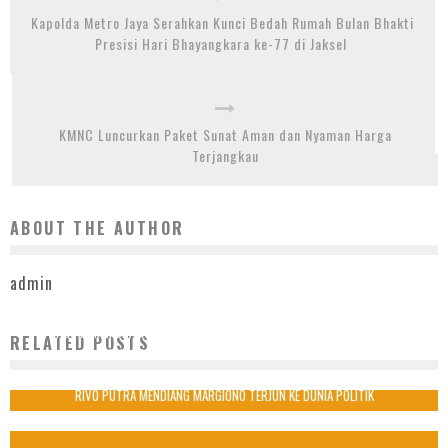
Kapolda Metro Jaya Serahkan Kunci Bedah Rumah Bulan Bhakti
Presisi Hari Bhayangkara ke-77 di Jaksel
KMNC Luncurkan Paket Sunat Aman dan Nyaman Harga
Terjangkau
ABOUT THE AUTHOR
admin
PENGUSAHA MUDA, RIVO DERRY KUMARA MANTAPKAN LANGKAH BERSAMA
RELATED POSTS
MASYARAKAT MEMBANGUN TANGSEL UNTUK SEMUA
16 Mei 2023
RIVO PUTRA MENDIANG MARGIONO TERJUN KE DUNIA POLITIK
26 Desember 2022