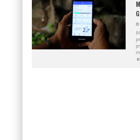
M
G
B
p
pr
m
R