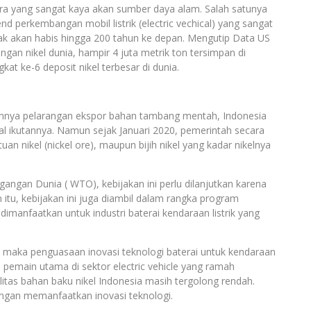
ra yang sangat kaya akan sumber daya alam. Salah satunya
nd perkembangan mobil listrik (electric vechical) yang sangat
idak akan habis hingga 200 tahun ke depan. Mengutip Data US
angan nikel dunia, hampir 4 juta metrik ton tersimpan di
at ke-6 deposit nikel terbesar di dunia.
annya pelarangan ekspor bahan tambang mentah, Indonesia
al ikutannya. Namun sejak Januari 2020, pemerintah secara
an nikel (nickel ore), maupun bijih nikel yang kadar nikelnya
gangan Dunia ( WTO), kebijakan ini perlu dilanjutkan karena
n itu, kebijakan ini juga diambil dalam rangka program
a dimanfaatkan untuk industri baterai kendaraan listrik yang
 maka penguasaan inovasi teknologi baterai untuk kendaraan
 pemain utama di sektor electric vehicle yang ramah
litas bahan baku nikel Indonesia masih tergolong rendah.
dengan memanfaatkan inovasi teknologi.