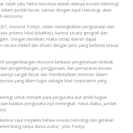
. Salah satu faktor kuncinya adalah adanya inovasi teknologi.
alam jumlah besar, namun dengan input teknologi, akan
ih ekonomis.
EBT, menurut Pontjo, selain meningkatkan penguasaan dan
is potensi lokal (lokalitas), karena secara geografi dan
gam. Dengan demikian, maka setiap daerah dapat
ecara efektif dan efisien dengan jenis yang berbeda sesuai
otif pengembangan ekonomi berbasis pengetahuan terletak
g dari pengembangan, penggunaan, dan pemasaran inovasi-
kalanya sangat besar dan membutuhkan investasi dalam
porasi yang diberi tugas sebagai lead corporation yang
gineering) untuk menarik para pengusaha ikut ambil bagian
an kulaitas pengusaha-nya meningkat. Harus diakui, jumlah
cil.
 karena saya meyakini bahwa inovasi teknologi dan gerakan
rkembang tanpa dunia usaha,” jelas Pontjo.