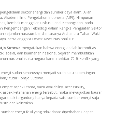
engelolaan sektor energi dan sumber daya alam, Alian
, Akademi Ilmu Pengetahun Indonesia (AIPI), Himpunan
s, kembali menggelar Diskusi Serial Kebangsaan, pada
n dan Pengembangan Teknologi dalam Rangka Penguatan Sektor
an sejumlah narasumber diantaranya Archandra Tahar, Wakil
ya, serta anggota Dewat Riset Nasional ITB.
ntjo Sutowo
mengatakan bahwa energi adalah komoditas
olitik, sosial, dan keamanan nasional. Sejarah membuktikan
anan nasional suatu negara karena sekitar 70 % konflik yang
 energi sudah seharusnya menjadi salah satu kepentingan
kan,” tutur Pontjo Sutowo.
mpat aspek utama, yaitu availability, accessibility,
spek-aspek ketahanan energi tersebut, maka mewujudkan bauran
 agar tidak tergantung hanya kepada satu sumber energi saja
stri dan kelistrikan.
sumber energi fosil yang tidak dapat diperbaharui dapat