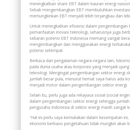
meningkatkan share EBT dalam bauran energi nasional
Sebab mengembangkan EBT membutuhkan investasi d
memungkinkan EBT menjadi lebih terjangkau dan leb
Untuk meningkatkan efisiensi dalam pengembangan 
pemanfaatan inovasi teknologi, seharusnya juga berbas
sebaran potensi EBT Indonesia memang sangat bera
mengembangkan dan menggunakan energi terbarukan s
potensi setempat.
Berkaca dari pengalaman negara-negara lain, lokom
pada dunia usaha atau korporasi yang menjadi ujun
teknologi. Mengingat pengembangan sektor energi s
jumlah besar pula, menurut hemat saya harus ada kor
menjadi motor dalam pengembangan sektor energi.
Selain itu, perlu juga ada rekayasa sosial (social en
dalam pengembangan sektor energi sehingga jumlah d
pengusaha Indonesia di sektor energi masih sangat ke
“Hal ini perlu saya kemukakan dalam kesempatan ini,
ekonomi berbasis pengetahuan tidak mungkin akan be