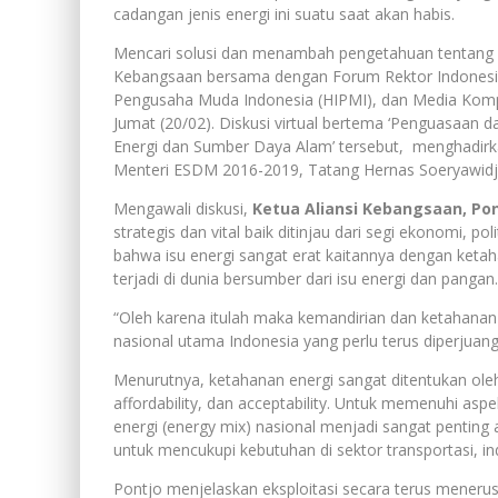
cadangan jenis energi ini suatu saat akan habis.
Mencari solusi dan menambah pengetahuan tentang p
Kebangsaan bersama dengan Forum Rektor Indonesia
Pengusaha Muda Indonesia (HIPMI), dan Media Kompa
Jumat (20/02). Diskusi virtual bertema ‘Penguasaa
Energi dan Sumber Daya Alam’ tersebut, menghadirk
Menteri ESDM 2016-2019, Tatang Hernas Soeryawidja
Mengawali diskusi,
Ketua Aliansi Kebangsaan, Po
strategis dan vital baik ditinjau dari segi ekonomi, p
bahwa isu energi sangat erat kaitannya dengan ketah
terjadi di dunia bersumber dari isu energi dan pangan.
“Oleh karena itulah maka kemandirian dan ketahanan
nasional utama Indonesia yang perlu terus diperjuang
Menurutnya, ketahanan energi sangat ditentukan oleh e
affordability, dan acceptability. Untuk memenuhi a
energi (energy mix) nasional menjadi sangat penting
untuk mencukupi kebutuhan di sektor transportasi, indu
Pontjo menjelaskan eksploitasi secara terus menerus 