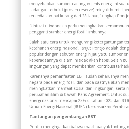
menyebabkan sumber cadangan jenis energi ini suat
cadangan terbukti (proven reserve) minyak bumi diper
tersedia sampai kurang dari 28 tahun,” ungkap Pontjo
“Untuk itu Indonesia perlu meningkatkan kemampuan
pengganti sumber energi fosil,” imbuhnya.
Salah satu cara untuk mengurangi ketergantungan ter
ketahanan energi nasional, lanjut Pontjo adalah de
populer dengan sebutan energi hijau yaitu sumber en
keberadaannya di alam ini tidak akan habis. Selain i
lingkungan yang dapat memberikan kontribusi terhad
Karenanya pemanfaatan EBT sudah seharusnya menjad
negara pada energi fosil, dan pada saatnya akan men
meningkatkan manfaat sosial dan lingkungan, serta
perubahan iklim di bawah Paris Agreement. Untuk itu
energi nasional mencapai 23% di tahun 2025 dan 31
Umum Energi Nasional (RUEN) berdasarkan Peraturan
Tantangan pengembangan EBT
Pontjo mengingatkan bahwa masih banyak tantangan