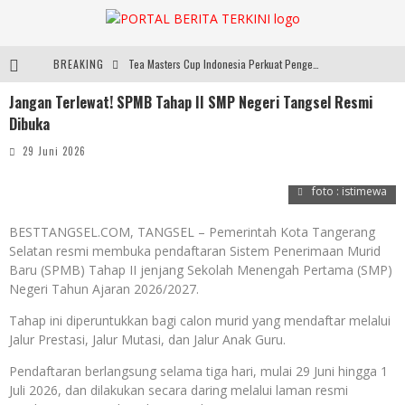
BREAKING
Tea Masters Cup Indonesia Perkuat Pengembangan Specialty Tea
Jangan Terlewat! SPMB Tahap II SMP Negeri Tangsel Resmi
Dari Lapangan Sekolah ke Podium Juara: SMP KP Ciparay dan SMP 1 Kutawaringin Menangi Puncak PLN Mobile
Dibuka
Usung Konsep ‘Japanese Inspired, Locally Produced’, Brand Lokal Yukito Hadirkan Pakaian Oversize Cotton-Linen Blend ke Pasar Indonesia
29 Juni 2026
Diabetes Connection Care Eka Hospital BSD Hadirkan Pendekatan Komprehensif Tangani Diabetes dan Obesitas
foto : istimewa
BESTTANGSEL.COM, TANGSEL – Pemerintah Kota Tangerang
Selatan resmi membuka pendaftaran Sistem Penerimaan Murid
Baru (SPMB) Tahap II jenjang Sekolah Menengah Pertama (SMP)
Negeri Tahun Ajaran 2026/2027.
Tahap ini diperuntukkan bagi calon murid yang mendaftar melalui
Jalur Prestasi, Jalur Mutasi, dan Jalur Anak Guru.
Pendaftaran berlangsung selama tiga hari, mulai 29 Juni hingga 1
Juli 2026, dan dilakukan secara daring melalui laman resmi