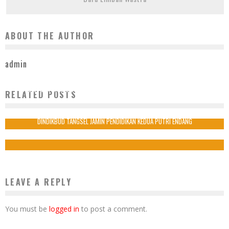
ABOUT THE AUTHOR
admin
MUDAH DAN TRANSPARAN, WARGA HARAPKAN SPMB SD NEGERI DI TANGSEL
RELATED POSTS
DILAKUKAN ONLINE
11 Mei 2025
DINDIKBUD TANGSEL JAMIN PENDIDIKAN KEDUA PUTRI ENDANG
20 September 2018
LEAVE A REPLY
You must be
logged in
to post a comment.