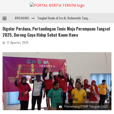
BREAKING
Tangkal Hoaks di Era AI, Diskominfo Tangsel dan Nahdlatul Ulama Perkuat Literasi Digital
Digelar Perdana, Pertandingan Tenis Meja Perempuan Tangsel
Tea Masters Cup Indonesia Perkuat Pengembangan Specialty Tea
2025, Dorong Gaya Hidup Sehat Kaum Hawa
Dari Lapangan Sekolah ke Podium Juara: SMP KP Ciparay dan SMP 1 Kutawaringin Menangi Puncak PLN Mobile
11 Agustus 2025
Peternak Angkat Jempol! Mentan Amran Tahan Kenaikan Harga Pakan, Genjot Penyerapan Telur
Pemenang PTMP Tangsel 2025.