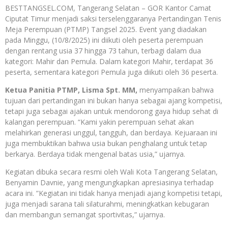
BESTTANGSEL.COM, Tangerang Selatan – GOR Kantor Camat
Ciputat Timur menjadi saksi terselenggaranya Pertandingan Tenis
Meja Perempuan (PTMP) Tangsel 2025. Event yang diadakan
pada Minggu, (10/8/2025) ini diikuti oleh peserta perempuan
dengan rentang usia 37 hingga 73 tahun, terbagi dalam dua
kategori: Mahir dan Pemula. Dalam kategori Mahir, terdapat 36
peserta, sementara kategori Pemula juga diikuti oleh 36 peserta.
Ketua Panitia PTMP, Lisma Spt. MM,
menyampaikan bahwa
tujuan dari pertandingan ini bukan hanya sebagai ajang kompetisi,
tetapi juga sebagai ajakan untuk mendorong gaya hidup sehat di
kalangan perempuan. “Kami yakin perempuan sehat akan
melahirkan generasi unggul, tangguh, dan berdaya. Kejuaraan ini
juga membuktikan bahwa usia bukan penghalang untuk tetap
berkarya. Berdaya tidak mengenal batas usia,” ujarnya.
Kegiatan dibuka secara resmi oleh Wali Kota Tangerang Selatan,
Benyamin Davnie, yang mengungkapkan apresiasinya terhadap
acara ini. ”Kegiatan ini tidak hanya menjadi ajang kompetisi te­tapi,
juga menjadi sarana tali silaturahmi, meningkatkan kebugaran
dan membangun semangat sportivitas,” ujarnya.