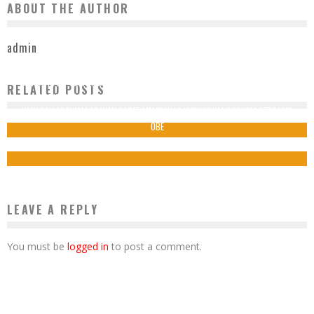
ABOUT THE AUTHOR
admin
GANDENG PT TOYAMAS ARTHA MITRATAMA ( TAM ), BINTARO KIDS CARE GELAR
RELATED POSTS
WORKSHOP, AJAK MASYARAKAT PEDULI ANAK BERKEBUTUHAN KHUSUS
UMN DAN APTIKOM ADAKAN RAPAT MEMBAHAS KURIKULUM INFOKOM BERBASIS
14 September 2025
OBE
21 September 2022
LEAVE A REPLY
You must be
logged in
to post a comment.