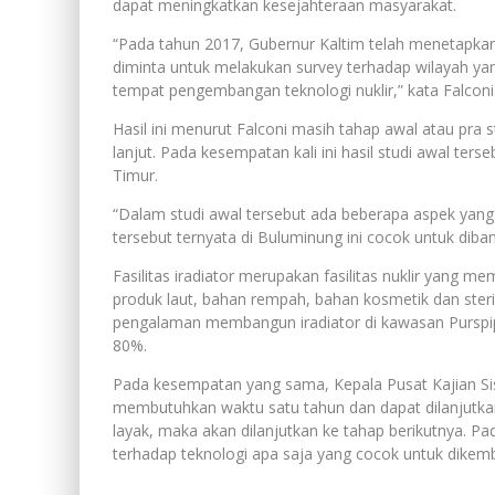
dapat meningkatkan kesejahteraan masyarakat.
“Pada tahun 2017, Gubernur Kaltim telah menetapka
diminta untuk melakukan survey terhadap wilayah y
tempat pengembangan teknologi nuklir,” kata Falconi
Hasil ini menurut Falconi masih tahap awal atau pra 
lanjut. Pada kesempatan kali ini hasil studi awal te
Timur.
“Dalam studi awal tersebut ada beberapa aspek yang 
tersebut ternyata di Buluminung ini cocok untuk dibangu
Fasilitas iradiator merupakan fasilitas nuklir yang 
produk laut, bahan rempah, bahan kosmetik dan steri
pengalaman membangun iradiator di kawasan Purspipt
80%.
Pada kesempatan yang sama, Kepala Pusat Kajian Sis
membutuhkan waktu satu tahun dan dapat dilanjutkan k
layak, maka akan dilanjutkan ke tahap berikutnya. Pa
terhadap teknologi apa saja yang cocok untuk dikem