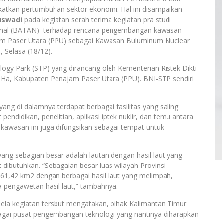
katkan pertumbuhan sektor ekonomi. Hal ini disampaikan
Kuswadi
pada kegiatan serah terima kegiatan pra studi
ional (BATAN) terhadap rencana pengembangan kawasan
m Paser Utara (PPU) sebagai Kawasan Buluminum Nuclear
 Selasa (18/12).
ogy Park (STP) yang dirancang oleh Kementerian Ristek Dikti
8 Ha, Kabupaten Penajam Paser Utara (PPU). BNI-STP sendiri
g di dalamnya terdapat berbagai fasilitas yang saling
pendidikan, penelitian, aplikasi iptek nuklir, dan temu antara
, kawasan ini juga difungsikan sebagai tempat untuk
yang sebagian besar adalah lautan dengan hasil laut yang
t dibutuhkan. “Sebagaian besar luas wilayah Provinsi
61,42 km2 dengan berbagai hasil laut yang melimpah,
a pengawetan hasil laut,” tambahnya.
sela kegiatan tersbut mengatakan, pihak Kalimantan Timur
ai pusat pengembangan teknologi yang nantinya diharapkan