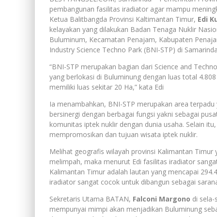
pembangunan fasilitas iradiator agar mampu mening
Ketua Balitbangda Provinsi Kaltimantan Timur,
Edi 
kelayakan yang dilakukan Badan Tenaga Nuklir Nas
Buluminum, Kecamatan Penajam, Kabupaten Penaja
Industry Science Techno Park (BNI-STP) di Samarinda,
“BNI-STP merupakan bagian dari Science and Technol
yang berlokasi di Buluminung dengan luas total 4.80
memiliki luas sekitar 20 Ha,” kata Edi
Ia menambahkan, BNI-STP merupakan area terpadu yan
bersinergi dengan berbagai fungsi yakni sebagai pusat 
komunitas iptek nuklir dengan dunia usaha. Selain itu
mempromosikan dan tujuan wisata iptek nuklir.
Melihat geografis wilayah provinsi Kalimantan Timur 
melimpah, maka menurut Edi fasilitas iradiator sanga
Kalimantan Timur adalah lautan yang mencapai 294.4
iradiator sangat cocok untuk dibangun sebagai saran
Sekretaris Utama BATAN,
Falconi Margono
di sela-
mempunyai mimpi akan menjadikan Buluminung sebag