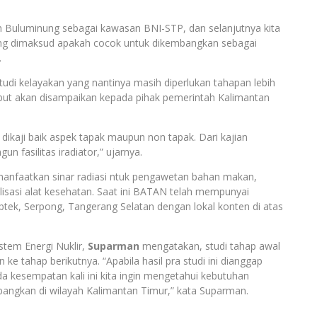
n Buluminung sebagai kawasan BNI-STP, dan selanjutnya kita
ang dimaksud apakah cocok untuk dikembangkan sebagai
.
studi kelayakan yang nantinya masih diperlukan tahapan lebih
rsebut akan disampaikan kepada pihak pemerintah Kalimantan
dikaji baik aspek tapak maupun non tapak. Dari kajian
n fasilitas iradiator,” ujarnya.
memanfaatkan sinar radiasi ntuk pengawetan bahan makan,
lisasi alat kesehatan. Saat ini BATAN telah mempunyai
ek, Serpong, Tangerang Selatan dengan lokal konten di atas
tem Energi Nuklir,
Suparman
mengatakan, studi tahap awal
e tahap berikutnya. “Apabila hasil pra studi ini dianggap
da kesempatan kali ini kita ingin mengetahui kebutuhan
bangkan di wilayah Kalimantan Timur,” kata Suparman.