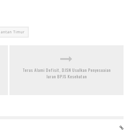
mantan Timur
Terus Alami Defisit, DJSN Usulkan Penyesuaian
Iuran BPJS Kesehatan