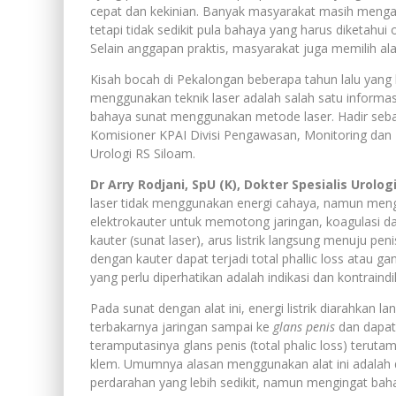
cepat dan kekinian. Banyak masyarakat masih mengan
tetapi tidak sedikit pula bahaya yang harus diketahu
Selain anggapan praktis, masyarakat juga memilih a
Kisah bocah di Pekalongan beberapa tahun lalu yang 
menggunakan teknik laser adalah salah satu informa
bahaya sunat menggunakan metode laser. Hadir sebag
Komisioner KPAI Divisi Pengawasan, Monitoring dan Ev
Urologi RS Siloam.
Dr Arry Rodjani, SpU (K), Dokter Spesialis Urolog
laser tidak menggunakan energi cahaya, namun men
elektrokauter untuk memotong jaringan, koagulasi 
kauter (sunat laser), arus listrik langsung menuju pen
dengan kauter dapat terjadi total phallic loss atau g
yang perlu diperhatikan adalah indikasi dan kontraindi
Pada sunat dengan alat ini, energi listrik diarahkan
terbakarnya jaringan sampai ke
glans penis
dan dapat
teramputasinya glans penis (total phalic loss) teruta
klem. Umumnya alasan menggunakan alat ini adalah d
perdarahan yang lebih sedikit, namun mengingat bah