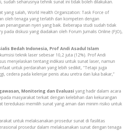
, sudah seharusnya tehnik sunat ini tidak boleh dilakukan.
t yang salah, World Health Organization: Task Force of
an oleh tenaga yang terlatih dan kompeten dengan
n penanganan nyeri yang baik. Beberapa studi sudah tidak
y pada diskusi yang diadakan oleh Forum Jurnalis Online (FJO),
ialis Bedah Indonesia, Prof Andi Asadul Islam
msisi teknik laser sebesar 10,2 juta (12%). Prof Andi
us menjelaskan tentang indikasi untuk sunat laser, namun
aat untuk perdarahan yang lebih sedikit, “Tetapi juga
nggi, cedera pada kelenjar penis atau uretra dan luka bakar,”
engawasan, Monitoring dan Evaluasi
yang hadir dalam acara
 kepada masyarakat terkait dengan kelebihan dan kekurangan
kat teredukasi memilih sunat yang aman dan minim risiko untuk
akat untuk melaksanakan prosedur sunat di fasilitas
operasional prosedur dalam melaksanakan sunat dengan tenaga