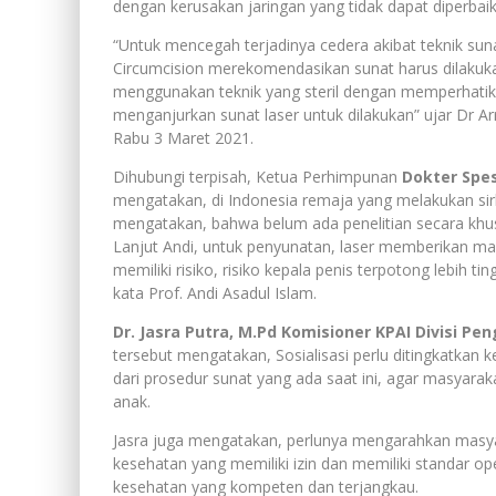
dengan kerusakan jaringan yang tidak dapat diperbaiki
“Untuk mencegah terjadinya cedera akibat teknik suna
Circumcision merekomendasikan sunat harus dilakuk
menggunakan teknik yang steril dengan memperhatika
menganjurkan sunat laser untuk dilakukan” ujar Dr Arr
Rabu 3 Maret 2021.
Dihubungi terpisah, Ketua Perhimpunan
Dokter Spes
mengatakan, di Indonesia remaja yang melakukan sirku
mengatakan, bahwa belum ada penelitian secara khus
Lanjut Andi, untuk penyunatan, laser memberikan manf
memiliki risiko, risiko kepala penis terpotong lebih ti
kata Prof. Andi Asadul Islam.
Dr. Jasra Putra, M.Pd Komisioner KPAI Divisi P
tersebut mengatakan, Sosialisasi perlu ditingkatkan
dari prosedur sunat yang ada saat ini, agar masyara
anak.
Jasra juga mengatakan, perlunya mengarahkan masyar
kesehatan yang memiliki izin dan memiliki standar 
kesehatan yang kompeten dan terjangkau.