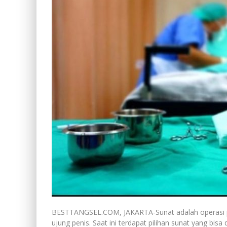
BESTTANGSEL.COM, JAKARTA-Sunat adalah operasi p
ujung penis. Saat ini terdapat pilihan sunat yang bisa