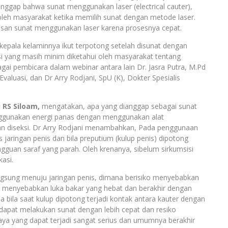
ggap bahwa sunat menggunakan laser (electrical cauter),
i oleh masyarakat ketika memilih sunat dengan metode laser.
lasan sunat menggunakan laser karena prosesnya cepat.
kepala kelaminnya ikut terpotong setelah disunat dengan
si yang masih minim diketahui oleh masyarakat tentang
ai pembicara dalam webinar antara lain Dr. Jasra Putra, M.Pd
aluasi, dan Dr Arry Rodjani, SpU (K), Dokter Spesialis
i RS Siloam,
mengatakan, apa yang dianggap sebagai sunat
ggunakan energi panas dengan menggunakan alat
dan diseksi. Dr Arry Rodjani menambahkan, Pada penggunaan
is jaringan penis dan bila preputium (kulup penis) dipotong
angguan saraf yang parah. Oleh krenanya, sibelum sirkumsisi
kasi.
 langsung menuju jaringan penis, dimana berisiko menyebabkan
 menyebabkan luka bakar yang hebat dan berakhir dengan
ma bila saat kulup dipotong terjadi kontak antara kauter dengan
apat melakukan sunat dengan lebih cepat dan resiko
aya yang dapat terjadi sangat serius dan umumnya berakhir