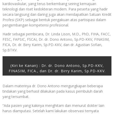
kardiovaskular, yang terus berkembang seiring kemajuan
teknologi dan riset kedokteran modern. Para peserta yang hadir
secara langsung dan daring juga akan mendapatkan Satuan Kredit
Profesi (SKP) sebagai bentuk pengakuan atas partisipasi dalam
pengembangan kompetensi profesional.
Hadir sebagai pembicara, Dr. Linda Lison, M.D., PhD, FIHA, FACC,
FESC, FAPSIC, FSCAI, Dr. dr. Dono Antono, Sp.PD-KKV, FINASIM,
FICA, Dr. dr. Birry Karim, Sp.PD-KKV, dan dr. Agustian Sofian,
Sp.BTKV.
(Kiri ke Kanan) : Dr. dr. Dono Antono, Sp.PD-KKV,
FINASIM, FICA., dan Dr. dr. Birry Karim, Sp.PD-KKV.
Dalam materinya dr. Dono Antono mengungkapan beberapa
tindakan yang berhasil dilakukan pada kasus pembuluh darah
yang tersumbat.
“Ada pasien yang kakinya menghitam dan menurut dokter lain
harus diamputasi. Setelah kami lakukan observasi ternyata