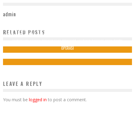
admin
“HELI MEDISTRA” LAYANAN BARU RS MEDISTRA : RIDE THE NEW NORMAL WITH
RELATED POSTS
AFCC 2019 : KEMAJUAN TEKNOLOGI DI BIDANG KEDOKTERAN TELAH MEMUNGKINKAN
MEDISTRA
UNTUK MELAKUKAN PENANGANAN PENYAKIT JANTUNG BAWAAN ANAK TANPA
19 Agustus 2020
OPERASI
20 September 2019
LEAVE A REPLY
You must be
logged in
to post a comment.