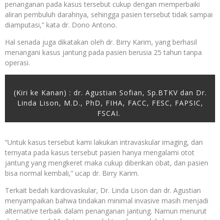
penanganan pada kasus tersebut cukup dengan memperbaiki
aliran pembuluh darahnya, sehingga pasien tersebut tidak sampai
diamputasi,” kata dr. Dono Antono.
Hal senada juga dikatakan oleh dr. Birry Karim, yang berhasil
menangani kasus jantung pada pasien berusia 25 tahun tanpa
operasi.
(Kiri ke Kanan) : dr. Agustian Sofian, Sp.BTKV dan Dr.
Linda Lison, M.D., PhD, FIHA, FACC, FESC, FAPSIC,
FSCAI.
“Untuk kasus tersebut kami lakukan intravaskular imaging, dan
ternyata pada kasus tersebut pasien hanya mengalami otot
jantung yang mengkeret maka cukup diberikan obat, dan pasien
bisa normal kembali,” ucap dr. Birry Karim.
Terkait bedah kardiovaskular, Dr. Linda Lison dan dr. Agustian
menyampaikan bahwa tindakan minimal invasive masih menjadi
alternative terbaik dalam penanganan jantung. Namun menurut