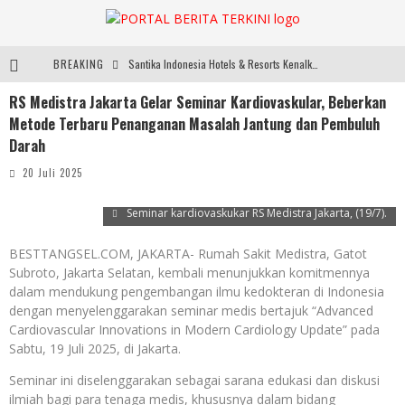
BREAKING
Santika Indonesia Hotels & Resorts Kenalkan Dunia Perhotelan Kepada Anak-anak Asuhan SOS Children’s Villages di Indonesia
RS Medistra Jakarta Gelar Seminar Kardiovaskular, Beberkan
SMARTFREN Luncurkan Unlimited 5G Tanpa Batas di Semarang, Dukung Kebutuhan Digital Masyarakat
Metode Terbaru Penanganan Masalah Jantung dan Pembuluh
Sinar Mas Land Hadirkan BSD Urbanatura Eco Urban Park, Inisiatif Ruang Terbuka Hijau Inklusif untuk Kota yang Berkelanjutan
Darah
Digelar di JIExpo Kemayoran, IndoBeauty Expo 2026 Hadirkan 65 Tenant Kecantikan di 8 Negara
20 Juli 2025
Seminar kardiovaskukar RS Medistra Jakarta, (19/7).
BESTTANGSEL.COM, JAKARTA- Rumah Sakit Medistra, Gatot
Subroto, Jakarta Selatan, kembali menunjukkan komitmennya
dalam mendukung pengembangan ilmu kedokteran di Indonesia
dengan menyelenggarakan seminar medis bertajuk “Advanced
Cardiovascular Innovations in Modern Cardiology Update” pada
Sabtu, 19 Juli 2025, di Jakarta.
Seminar ini diselenggarakan sebagai sarana edukasi dan diskusi
ilmiah bagi para tenaga medis, khususnya dalam bidang