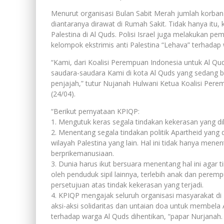
Menurut organisasi Bulan Sabit Merah jumlah korban 
diantaranya dirawat di Rumah Sakit. Tidak hanya itu
Palestina di Al Quds. Polisi Israel juga melakukan pe
kelompok ekstrimis anti Palestina “Lehava” terhadap 
“Kami, dari Koalisi Perempuan Indonesia untuk Al 
saudara-saudara Kami di kota Al Quds yang sedang
penjajah,” tutur Nujanah Hulwani Ketua Koalisi Pere
(24/04).
“Berikut pernyataan KPIQP:
1. Mengutuk keras segala tindakan kekerasan yang di
2. Menentang segala tindakan politik Apartheid yang
wilayah Palestina yang lain. Hal ini tidak hanya mene
berprikemanusiaan.
3. Dunia harus ikut bersuara menentang hal ini agar 
oleh penduduk sipil lainnya, terlebih anak dan pere
persetujuan atas tindak kekerasan yang terjadi.
4. KPIQP mengajak seluruh organisasi masyarakat di
aksi-aksi solidaritas dan untaian doa untuk membela 
terhadap warga Al Quds dihentikan, “papar Nurjanah. 