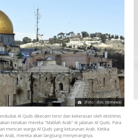
(Foto : dok. Istimewa)
duduk Al Quds dikecam teror dan kekerasan oleh ekstrimis
eriakan-teriakan mereka “Matilah Arab” di jalanan Al Quds. Para
mbari mencari warga Al Quds yang keturunan Arab. Ketika
an Arab, mereka akan langsung menyerangnya.