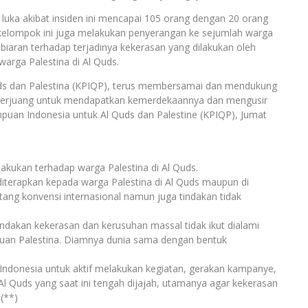
luka akibat insiden ini mencapai 105 orang dengan 20 orang
, kelompok ini juga melakukan penyerangan ke sejumlah warga
mbiaran terhadap terjadinya kekerasan yang dilakukan oleh
warga Palestina di Al Quds.
Quds dan Palestina (KPIQP), terus membersamai dan mendukung
 berjuang untuk mendapatkan kemerdekaannya dan mengusir
mpuan Indonesia untuk Al Quds dan Palestine (KPIQP), Jumat
lakukan terhadap warga Palestina di Al Quds.
 diterapkan kepada warga Palestina di Al Quds maupun di
ntang konvensi internasional namun juga tindakan tidak
tindakan kekerasan dan kerusuhan massal tidak ikut dialami
mpuan Palestina. Diamnya dunia sama dengan bentuk
 Indonesia untuk aktif melakukan kegiatan, gerakan kampanye,
Al Quds yang saat ini tengah dijajah, utamanya agar kekerasan
(**)