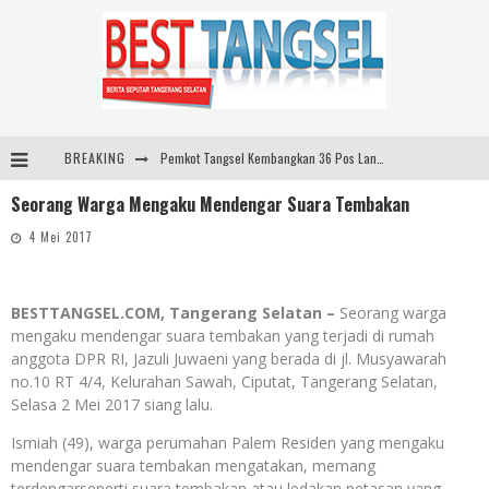
BREAKING
Pemkot Tangsel Kembangkan 36 Pos Lansia, Benyamin: Wujudkan Lansia Sehat, Aktif, dan Bahagia
Seorang Warga Mengaku Mendengar Suara Tembakan
Pemkot Tangsel Matangkan Persiapan Peringatan HUT Ke-81 Kemerdekaan RI
4 Mei 2017
ARYADUTA Lippo Village Ajak Keluarga Rayakan HAN 2026 Lewat Family Photo Walk Bersama Kanca Kids dan Boylagi
Sarana PAUD Diperkuat, Tangsel Dorong Angka Partisipasi Sekolah Terus Meningkat
BESTTANGSEL.COM, Tangerang Selatan –
Seorang warga
mengaku mendengar suara tembakan yang terjadi di rumah
anggota DPR RI, Jazuli Juwaeni yang berada di jl. Musyawarah
no.10 RT 4/4, Kelurahan Sawah, Ciputat, Tangerang Selatan,
Selasa 2 Mei 2017 siang lalu.
Ismiah (49), warga perumahan Palem Residen yang mengaku
mendengar suara tembakan mengatakan, memang
terdengarseperti suara tembakan atau ledakan petasan yang