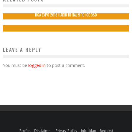
SANDIAGA
5 Mei 2017
BCA EXPO 2018 HADIR DI HAL 9-10 ICE BSD
13 Oktober 2018
LEAVE A REPLY
You must be
logged in
to post a comment.
Profile
Disclaimer
Privasi Policy
Info Iklan
Redaksi