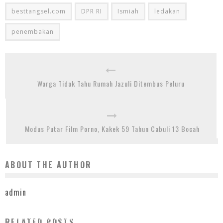
besttangsel.com
DPR RI
Ismiah
ledakan
penembakan
Warga Tidak Tahu Rumah Jazuli Ditembus Peluru
Modus Putar Film Porno, Kakek 59 Tahun Cabuli 13 Bocah
ABOUT THE AUTHOR
admin
PARTAI GERINDRA BERSAMA PKS MEMBUAT KESEPAKATAN TERTULIS DENGAN ANIES-
RELATED POSTS