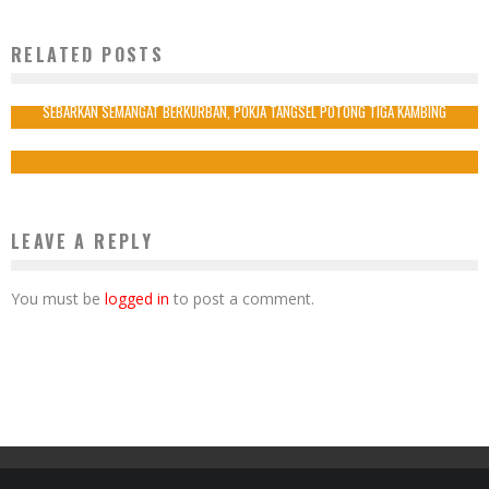
RELATED POSTS
WASPADA! IKEA TARIK KEMBALI PRODUK LAMPU PLAFON CALYPSO
28 September 2018
SEBARKAN SEMANGAT BERKURBAN, POKJA TANGSEL POTONG TIGA KAMBING
25 Agustus 2018
LEAVE A REPLY
You must be
logged in
to post a comment.