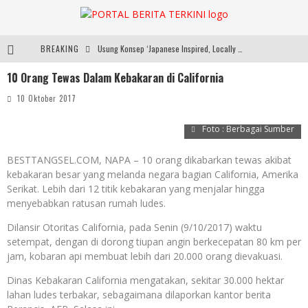
BREAKING
Usung Konsep ‘Japanese Inspired, Locally Produced’, Brand Lokal Yukito Hadirkan Pakaian Oversize Cotton-Linen Blend ke Pasar Indonesia
10 Orang Tewas Dalam Kebakaran di California
Diabetes Connection Care Eka Hospital BSD Hadirkan Pendekatan Komprehensif Tangani Diabetes dan Obesitas
10 Oktober 2017
Pemkot Tangsel Kembangkan 36 Pos Lansia, Benyamin: Wujudkan Lansia Sehat, Aktif, dan Bahagia
Foto : Berbagai Sumber
Dari Lapangan Sekolah ke Podium Juara: SMP KP Ciparay dan SMP 1 Kutawaringin Menangi Puncak PLN Mobile
BESTTANGSEL.COM, NAPA – 10 orang dikabarkan tewas akibat
kebakaran besar yang melanda negara bagian California, Amerika
Serikat. Lebih dari 12 titik kebakaran yang menjalar hingga
menyebabkan ratusan rumah ludes.
Dilansir Otoritas California, pada Senin (9/10/2017) waktu
setempat, dengan di dorong tiupan angin berkecepatan 80 km per
jam, kobaran api membuat lebih dari 20.000 orang dievakuasi.
Dinas Kebakaran California mengatakan, sekitar 30.000 hektar
lahan ludes terbakar, sebagaimana dilaporkan kantor berita