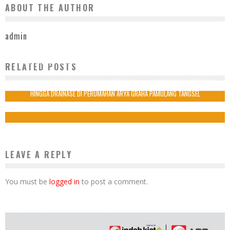
ABOUT THE AUTHOR
admin
PILAR TINJAU PEMBANGUNAN SMPN 18 TANGSEL, PASTIKAN INFRASTRUKTUR
RELATED POSTS
PENDIDIKAN MENINGKAT
REVITALISASI TOTAL, PEMKOT TANGSEL PERBAIKI JALAN LINGKUNGAN, BETONISASI
15 Desember 2025
HINGGA DRAINASE DI PERUMAHAN ARYA GRAHA PAMULANG TANGSEL
30 Agustus 2025
LEAVE A REPLY
You must be
logged in
to post a comment.