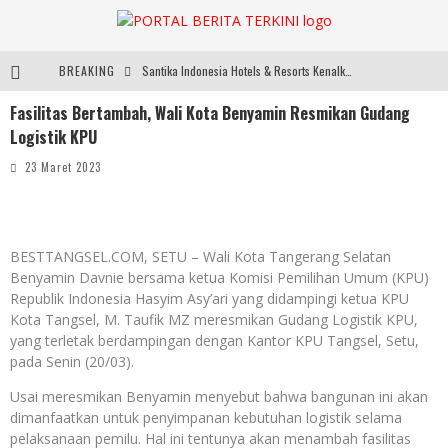
BREAKING
Santika Indonesia Hotels & Resorts Kenalkan Dunia Perhotelan Kepada Anak-anak Asuhan SOS Children’s Villages di Indonesia
Fasilitas Bertambah, Wali Kota Benyamin Resmikan Gudang
SMARTFREN Luncurkan Unlimited 5G Tanpa Batas di Semarang, Dukung Kebutuhan Digital Masyarakat
Logistik KPU
Sinar Mas Land Hadirkan BSD Urbanatura Eco Urban Park, Inisiatif Ruang Terbuka Hijau Inklusif untuk Kota yang Berkelanjutan
23 Maret 2023
Digelar di JIExpo Kemayoran, IndoBeauty Expo 2026 Hadirkan 65 Tenant Kecantikan di 8 Negara
BESTTANGSEL.COM, SETU – Wali Kota Tangerang Selatan
Benyamin Davnie bersama ketua Komisi Pemilihan Umum (KPU)
Republik Indonesia Hasyim Asy’ari yang didampingi ketua KPU
Kota Tangsel, M. Taufik MZ meresmikan Gudang Logistik KPU,
yang terletak berdampingan dengan Kantor KPU Tangsel, Setu,
pada Senin (20/03).
Usai meresmikan Benyamin menyebut bahwa bangunan ini akan
dimanfaatkan untuk penyimpanan kebutuhan logistik selama
pelaksanaan pemilu. Hal ini tentunya akan menambah fasilitas