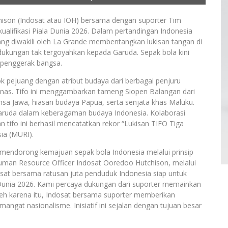
son (Indosat atau IOH) bersama dengan suporter Tim
ualifikasi Piala Dunia 2026. Dalam pertandingan Indonesia
ng diwakili oleh La Grande membentangkan lukisan tangan di
ukungan tak tergoyahkan kepada Garuda. Sepak bola kini
n penggerak bangsa.
k pejuang dengan atribut budaya dari berbagai penjuru
mnas. Tifo ini menggambarkan tameng Siopen Balangan dari
nsa Jawa, hiasan budaya Papua, serta senjata khas Maluku.
ruda dalam keberagaman budaya Indonesia. Kolaborasi
tifo ini berhasil mencatatkan rekor “Lukisan TIFO Tiga
ia (MURI).
 mendorong kemajuan sepak bola Indonesia melalui prinsip
Human Resource Officer Indosat Ooredoo Hutchison, melalui
osat bersama ratusan juta penduduk Indonesia siap untuk
unia 2026. Kami percaya dukungan dari suporter memainkan
eh karena itu, Indosat bersama suporter memberikan
ngat nasionalisme. Inisiatif ini sejalan dengan tujuan besar