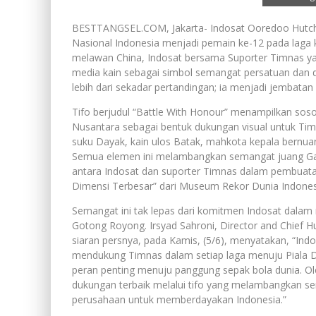
BESTTANGSEL.COM, Jakarta- Indosat Ooredoo Hutchi
Nasional Indonesia menjadi pemain ke-12 pada laga k
melawan China, Indosat bersama Suporter Timnas ya
media kain sebagai simbol semangat persatuan dan d
lebih dari sekadar pertandingan; ia menjadi jembata
Tifo berjudul “Battle With Honour” menampilkan soso
Nusantara sebagai bentuk dukungan visual untuk Ti
suku Dayak, kain ulos Batak, mahkota kepala bernua
Semua elemen ini melambangkan semangat juang Ga
antara Indosat dan suporter Timnas dalam pembuatan 
Dimensi Terbesar” dari Museum Rekor Dunia Indones
Semangat ini tak lepas dari komitmen Indosat dalam
Gotong Royong. Irsyad Sahroni, Director and Chief 
siaran persnya, pada Kamis, (5/6), menyatakan, “Ind
mendukung Timnas dalam setiap laga menuju Piala D
peran penting menuju panggung sepak bola dunia. Ol
dukungan terbaik melalui tifo yang melambangkan sema
perusahaan untuk memberdayakan Indonesia.”