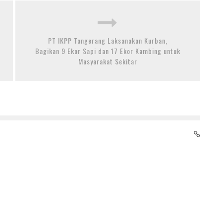
PT IKPP Tangerang Laksanakan Kurban,
Bagikan 9 Ekor Sapi dan 17 Ekor Kambing untuk
Masyarakat Sekitar
NOKIA DAN INDOSAT OOREDOO HUTCHISON
KOLABORASI TINGKATKAN JARINGAN 5G DI INDONESIA
SERTA HADIRKAN LAYANAN BERBASIS AI