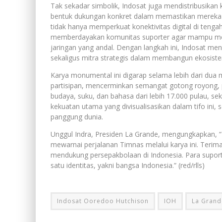
Tak sekadar simbolik, Indosat juga mendistribusika
bentuk dukungan konkret dalam memastikan mereka te
tidak hanya memperkuat konektivitas digital di tenga
memberdayakan komunitas suporter agar mampu men
jaringan yang andal. Dengan langkah ini, Indosat m
sekaligus mitra strategis dalam membangun ekosiste
Karya monumental ini digarap selama lebih dari dua m
partisipan, mencerminkan semangat gotong royong,
budaya, suku, dan bahasa dari lebih 17.000 pulau, sek
kekuatan utama yang divisualisasikan dalam tifo ini
panggung dunia.
Unggul Indra, Presiden La Grande, mengungkapkan, “
mewarnai perjalanan Timnas melalui karya ini. Terim
mendukung persepakbolaan di Indonesia. Para suporte
satu identitas, yakni bangsa Indonesia.” (red/rlls)
Indosat Ooredoo Hutchison
IOH
La Grand