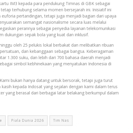
n kartu IM3 kepada para pendukung Timnas di GBK sebagai
tap terhubung selama momen bersejarah ini. Inisiatif ini
h euforia pertandingan, tetapi juga menjadi bagian dari upaya
yuarakan semangat nasionalisme secara luas melalui
enegaskan perannya sebagai penyedia layanan telekomunikasi
m dukungan sepak bola yang kuat dan inklusif.
inggu oleh 25 pelukis lokal berbakat dan melibatkan ribuan
 persatuan, dan kebanggaan sebagai bangsa. Keberagaman
itar 1.300 suku, dan lebih dari 700 bahasa daerah menjadi
, sebagai simbol kebhinekaan yang menyatukan Indonesia di
Kami bukan hanya datang untuk bersorak, tetapi juga turut
a kasih kepada Indosat yang sejalan dengan kami dalam terus
r yang berasal dari berbagai latar belakang berkumpul dalam
e
Piala Dunia 2026
Tim Nas