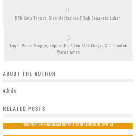
BPN Kota Tangsel Siap Mediasikan Pihak Sengketa Lahan
Tinjau Pasar Minggu, Kapolri Pastikan Stok Minyak Curah untuk
Warga Aman
ABOUT THE AUTHOR
admin
MERASA DITIPU, PENGUSAHA MATERIAL LAPORKAN MITRA KERJANYA KE POLRES
RELATED POSTS
TANGSEL
6 Juli 2021
DUA PENCURI KENDARAAN BERMOTOR DI TEMBAK DI CIPUTAT
3 April 2018