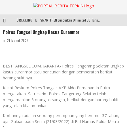
BREAKING
SMARTFREN Luncurkan Unlimited 5G Tanpa Batas di Semarang, Dukung Kebutuhan Digital Masyarakat
Polres Tangsel Ungkap Kasus Curanmor
Sinar Mas Land Hadirkan BSD Urbanatura Eco Urban Park, Inisiatif Ruang Terbuka Hijau Inklusif untuk Kota yang Berkelanjutan
21 Maret 2022
Digelar di JIExpo Kemayoran, IndoBeauty Expo 2026 Hadirkan 65 Tenant Kecantikan di 8 Negara
Santika Indonesia Hotels & Resorts Kenalkan Dunia Perhotelan Kepada Anak-anak Asuhan SOS Children’s Villages di Indonesia
BESTTANGSEL.COM, JAKARTA- Polres Tangerang Selatan ungkap
kasus curanmor atau pencurian dengan pemberatan berikut
barang buktinya.
Kasat Reskrim Polres Tangsel AKP Aldo Primananda Putra
mengatakan, Satreskrim Polres Tangerang Selatan telah
mengamankan 6 orang tersangka, berikut dengan barang bukti
yang telah kita amankan.
Korbannya adalah seorang perempuan yang berumur 37 tahun,
ujar Zulpan pada Senin (21/03/2022) di Bid Humas Polda Metro