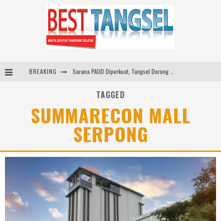
Sarana PAUD Diperkuat, Tangsel Dorong Angka Partisipasi Sekolah Terus Meningkat
BREAKING
Santika Indonesia Hotels & Resorts Kenalkan Dunia Perhotelan Kepada Anak-anak Asuhan SOS Children’s Villages di Indonesia
TAGGED
SUMMARECON MALL
SMARTFREN Luncurkan Unlimited 5G Tanpa Batas di Semarang, Dukung Kebutuhan Digital Masyarakat
SERPONG
ARYADUTA Lippo Village Ajak Keluarga Rayakan HAN 2026 Lewat Family Photo Walk Bersama Kanca Kids dan Boylagi