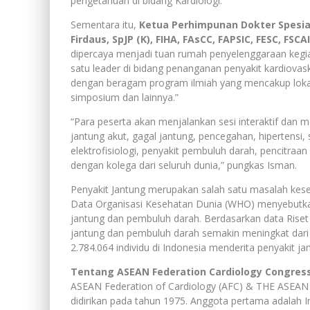
pengetahuan di bidang Kardiologi.”
Sementara itu,
Ketua Perhimpunan Dokter Spesiali
Firdaus, SpJP (K), FIHA, FAsCC, FAPSIC, FESC, FSCA
dipercaya menjadi tuan rumah penyelenggaraan kegi
satu leader di bidang penanganan penyakit kardiovasku
dengan beragam program ilmiah yang mencakup lokaka
simposium dan lainnya.”
“Para peserta akan menjalankan sesi interaktif dan
jantung akut, gagal jantung, pencegahan, hipertensi,
elektrofisiologi, penyakit pembuluh darah, pencitraan k
dengan kolega dari seluruh dunia,” pungkas Isman.
Penyakit Jantung merupakan salah satu masalah kes
Data Organisasi Kesehatan Dunia (WHO) menyebutkan, 
jantung dan pembuluh darah. Berdasarkan data Riset
jantung dan pembuluh darah semakin meningkat dari t
2.784.064 individu di Indonesia menderita penyakit ja
Tentang ASEAN Federation Cardiology Congres
ASEAN Federation of Cardiology (AFC) & THE ASEAN 
didirikan pada tahun 1975. Anggota pertama adalah In