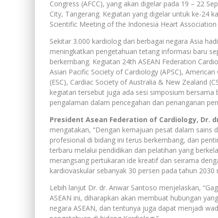
Congress (AFCC), yang akan digelar pada 19 – 22 Sep
City, Tangerang. Kegiatan yang digelar untuk ke-24 
Scientific Meeting of the Indonesia Heart Associatio
Sekitar 3.000 kardiolog dari berbagai negara Asia h
meningkatkan pengetahuan tetang informasi baru sep
berkembang. Kegiatan 24th ASEAN Federation Cardio
Asian Pacific Society of Cardiology (APSC), American
(ESC), Cardiac Society of Australia & New Zealand (C
kegiatan tersebut juga ada sesi simposium bersama b
pengalaman dalam pencegahan dan penanganan penya
President Asean Federation of Cardiology, Dr. dr
mengatakan, “Dengan kemajuan pesat dalam sains dan
profesional di bidang ini terus berkembang, dan pent
terbaru melalui pendidikan dan pelatihan yang berke
merangsang pertukaran ide kreatif dan seirama deng
kardiovaskular sebanyak 30 persen pada tahun 2030 n
Lebih lanjut Dr. dr. Anwar Santoso menjelaskan, “G
ASEAN ini, diharapkan akan membuat hubungan yang le
negara ASEAN, dan tentunya juga dapat menjadi wa