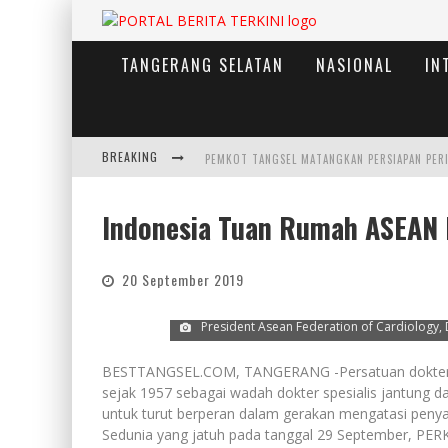
TANGERANG SELATAN
NASIONAL
IN
BREAKING
PEMKOT TANGSEL MATANGKAN PERSIAPAN PER
Indonesia Tuan Rumah ASEAN 
20 September 2019
President Asean Federation of Cardiology, Dr
BESTTANGSEL.COM, TANGERANG -Persatuan dokter Spes
sejak 1957 sebagai wadah dokter spesialis jantung da
untuk turut berperan dalam gerakan mengatasi penyak
Sedunia yang jatuh pada tanggal 29 September, PER