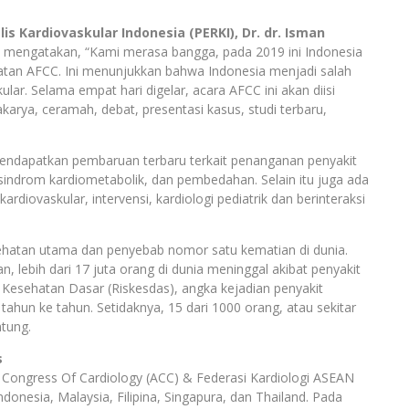
s Kardiovaskular Indonesia (PERKI), Dr. dr. Isman
I
mengatakan, “Kami merasa bangga, pada 2019 ini Indonesia
atan AFCC. Ini menunjukkan bahwa Indonesia menjadi salah
lar. Selama empat hari digelar, acara AFCC ini akan diisi
rya, ceramah, debat, presentasi kasus, studi terbaru,
 mendapatkan pembaruan terbaru terkait penanganan penyakit
 sindrom kardiometabolik, dan pembedahan. Selain itu juga ada
ardiovaskular, intervensi, kardiologi pediatrik dan berinteraksi
ehatan utama dan penyebab nomor satu kematian di dunia.
lebih dari 17 juta orang di dunia meninggal akibat penyakit
 Kesehatan Dasar (Riskesdas), angka kejadian penyakit
ahun ke tahun. Setidaknya, 15 dari 1000 orang, atau sekitar
ntung.
s
Congress Of Cardiology (ACC) & Federasi Kardiologi ASEAN
donesia, Malaysia, Filipina, Singapura, dan Thailand. Pada