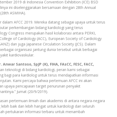
tember 2019 di Indonesia Convention Exhibition (ICE) BSD
kalinya ini diselenggarakan bersamaan dengan 28th Annual
n (28th ASMIHA).
adir dalam AFCC 2019. Mereka datang sebagai upaya untuk terus
utar perkembangan bidang kardiologi yang terus
logy Congress merupakan hasil kolaborasi antara PERKI,
 College of Cardiology (ACC), European Society of Cardiology
SANZ) dan juga Japanese Circulation Society (JCS). Dalam
erbagai organisasi jantung dunia tersebut untuk berbagai
kit kardiovaskular.
. Anwar Santoso, SpJP (K), FIHA, FAsCC, FESC, FACC,
 teknologi di bidang kardiologi, peran kami sebagai
ing bagi para kardiolog untuk terus mendapatkan informasi
lanjutan. Kami percaya bahwa pertemuan AFCC ini akan
an upaya pencapaian target penurunan penyakit
antinya.” Jumat (20/9/2019).
agasan pertemuan ilmiah dan akademis di antara negara-negara
bih baik dan lebih hangat untuk kardiologi dari seluruh
dah pertukaran informasi terbaru untuk menambah