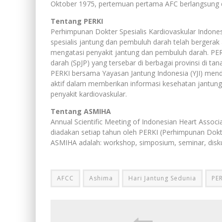
Oktober 1975, pertemuan pertama AFC berlangsung di
Tentang PERKI
Perhimpunan Dokter Spesialis Kardiovaskular Indones
spesialis jantung dan pembuluh darah telah bergerak 
mengatasi penyakit jantung dan pembuluh darah. PER
darah (SpJP) yang tersebar di berbagai provinsi di tana
PERKI bersama Yayasan Jantung Indonesia (YJI) men
aktif dalam memberikan informasi kesehatan jantu
penyakit kardiovaskular.
Tentang ASMIHA
Annual Scientific Meeting of Indonesian Heart Asso
diadakan setiap tahun oleh PERKI (Perhimpunan Dokte
ASMIHA adalah: workshop, simposium, seminar, diskusi
AFCC
Ashima
Hari Jantung Sedunia
PER