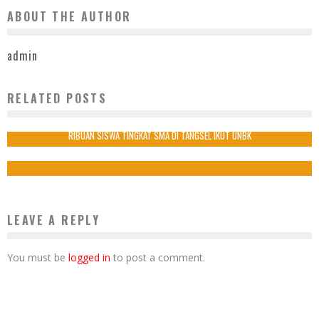
ABOUT THE AUTHOR
admin
RELATED POSTS
IBU INGIN MENJALANKAN PUASA DI RUMAH BARENG JULIA PEREZ
19 Mei 2017
RIBUAN SISWA TINGKAT SMA DI TANGSEL IKUT UNBK
11 April 2017
LEAVE A REPLY
You must be
logged in
to post a comment.