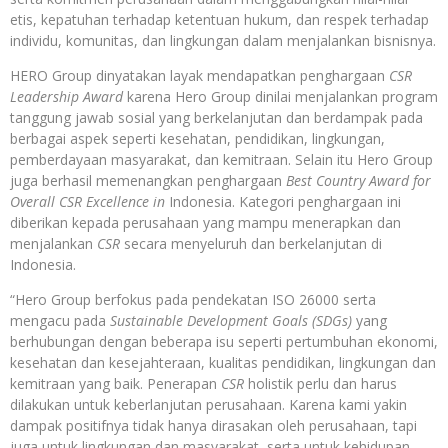
etis, kepatuhan terhadap ketentuan hukum, dan respek terhadap
individu, komunitas, dan lingkungan dalam menjalankan bisnisnya.
HERO Group dinyatakan layak mendapatkan penghargaan
CSR
Leadership Award
karena Hero Group dinilai menjalankan program
tanggung jawab sosial yang berkelanjutan dan berdampak pada
berbagai aspek seperti kesehatan, pendidikan, lingkungan,
pemberdayaan masyarakat, dan kemitraan. Selain itu Hero Group
juga berhasil memenangkan penghargaan
Best Country Award for
Overall CSR Excellence in
Indonesia. Kategori penghargaan ini
diberikan kepada perusahaan yang mampu menerapkan dan
menjalankan
CSR
secara menyeluruh dan berkelanjutan di
Indonesia.
“Hero Group berfokus pada pendekatan ISO 26000 serta
mengacu pada
Sustainable Development Goals (SDGs)
yang
berhubungan dengan beberapa isu seperti pertumbuhan ekonomi,
kesehatan dan kesejahteraan, kualitas pendidikan, lingkungan dan
kemitraan yang baik. Penerapan
CSR
holistik perlu dan harus
dilakukan untuk keberlanjutan perusahaan. Karena kami yakin
dampak positifnya tidak hanya dirasakan oleh perusahaan, tapi
juga untuk lingkungan dan masyarakat, serta untuk kehidupan