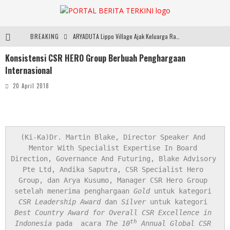
BREAKING
ARYADUTA Lippo Village Ajak Keluarga Rayakan HAN 2026 Lewat Family Photo Walk Bersama Kanca Kids dan Boylagi
Konsistensi CSR HERO Group Berbuah Penghargaan
Sarana PAUD Diperkuat, Tangsel Dorong Angka Partisipasi Sekolah Terus Meningkat
Internasional
Santika Indonesia Hotels & Resorts Kenalkan Dunia Perhotelan Kepada Anak-anak Asuhan SOS Children’s Villages di Indonesia
20 April 2018
SMARTFREN Luncurkan Unlimited 5G Tanpa Batas di Semarang, Dukung Kebutuhan Digital Masyarakat
(Ki-Ka)Dr. Martin Blake, Director Speaker And 
Mentor With Specialist Expertise In Board 
Direction, Governance And Futuring, Blake Advisory 
Pte Ltd, Andika Saputra, CSR Specialist Hero 
Group, dan Arya Kusumo, Manager CSR Hero Group 
setelah menerima penghargaan 
Gold 
untuk kategori
CSR Leadership Award
 dan 
Silver 
untuk kategori
Best Country Award for Overall CSR Excellence in 
th
Indonesia
 pada  acara 
The 10
 Annual Global CSR 