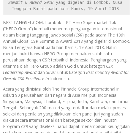
Summit & Award 2018
 yang digelar di Lombok, Nusa 
Tenggara Barat pada hari Kamis, 19 April 2018.
BESTTANGSEL.COM, Lombok – PT Hero Supermarket Tbk
(“HERO Group”) kembali menerima penghargaan internasional
dalam bidang tanggung jawab sosial (
CSR
) pada acara The 10th
Annual Global CSR Summit & Award 2018 yang digelar di Lombok,
Nusa Tenggara Barat pada hari Kamis, 19 April 2018. Hal ini
menjadi bukti bahwa HERO Group merupakan salah satu
perusahaan dengan CSR terbaik di Indonesia. Penghargaan yang
diterima oleh Hero Group adalah Gold untuk kategori
CSR
Leadership Award
dan
Silver
untuk kategori
Best Country Award for
Overall CSR Excellence in
Indonesia.
Acara yang diinisiasi oleh The Pinnacle Group International ini
diikuti 90 perusahaan dari negara di Asia meliputi Indonesia,
Singapura, Malaysia, Thailand, Filipina, India, Kamboja, dan Timur
Tengah. Sebanyak 200 materi yang terdaftar dan melalui proses
seleksi dan penilaian yang dilakukan oleh panel juri yang sudah
diakui secara internasional dari berbagai sektor dan industri.
Program
CSR
yang diseleksi harus dapat menampilkan keunggulan
serta komitmen perusahaan dalam menggabungkan nilai-nilai