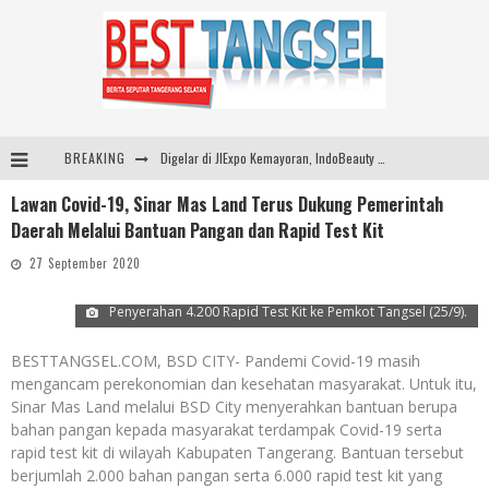
BREAKING
Digelar di JIExpo Kemayoran, IndoBeauty Expo 2026 Hadirkan 65 Tenant Kecantikan di 8 Negara
Lawan Covid-19, Sinar Mas Land Terus Dukung Pemerintah
Indo Leather & Footwear dan Indo Garment Textile Expo 2026 Digelar di JIExpo Kemayoran, Bangkitkan Industri Manufaktur Indonesia
Daerah Melalui Bantuan Pangan dan Rapid Test Kit
Dibuka Menkes Budi Gunadi, IndoHealthcare Gakeslab Expo 2026 Tampilkan Inovasi Alat Kesehatan
27 September 2020
Sinar Mas Land Hadirkan BSD Urbanatura Eco Urban Park, Inisiatif Ruang Terbuka Hijau Inklusif untuk Kota yang Berkelanjutan
Penyerahan 4.200 Rapid Test Kit ke Pemkot Tangsel (25/9).
BESTTANGSEL.COM, BSD CITY- Pandemi Covid-19 masih
mengancam perekonomian dan kesehatan masyarakat. Untuk itu,
Sinar Mas Land melalui BSD City menyerahkan bantuan berupa
bahan pangan kepada masyarakat terdampak Covid-19 serta
rapid test kit di wilayah Kabupaten Tangerang. Bantuan tersebut
berjumlah 2.000 bahan pangan serta 6.000 rapid test kit yang