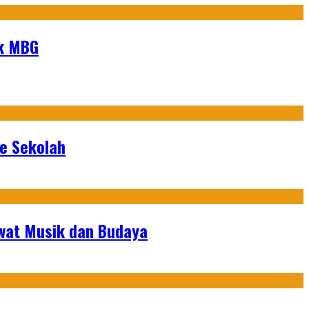
uk MBG
ke Sekolah
ewat Musik dan Budaya