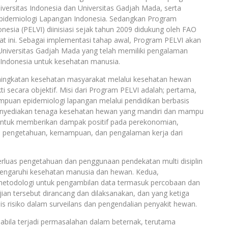
iversitas Indonesia dan Universitas Gadjah Mada, serta
 Epidemiologi Lapangan Indonesia. Sedangkan Program
nesia (PELVI) diinisiasi sejak tahun 2009 didukung oleh FAO
at ini. Sebagai implementasi tahap awal, Program PELVI akan
niversitas Gadjah Mada yang telah memiliki pengalaman
 Indonesia untuk kesehatan manusia.
ningkatan kesehatan masyarakat melalui kesehatan hewan
i secara objektif. Misi dari Program PELVI adalah; pertama,
uan epidemiologi lapangan melalui pendidikan berbasis
, Menyediakan tenaga kesehatan hewan yang mandiri dan mampu
untuk memberikan dampak positif pada perekonomian,
an pengetahuan, kemampuan, dan pengalaman kerja dari
luas pengetahuan dan penggunaan pendekatan multi disiplin
pengaruhi kesehatan manusia dan hewan. Kedua,
etodologi untuk pengambilan data termasuk percobaan dan
jian tersebut dirancang dan dilaksanakan, dan yang ketiga
is risiko dalam surveilans dan pengendalian penyakit hewan.
pabila terjadi permasalahan dalam beternak, terutama