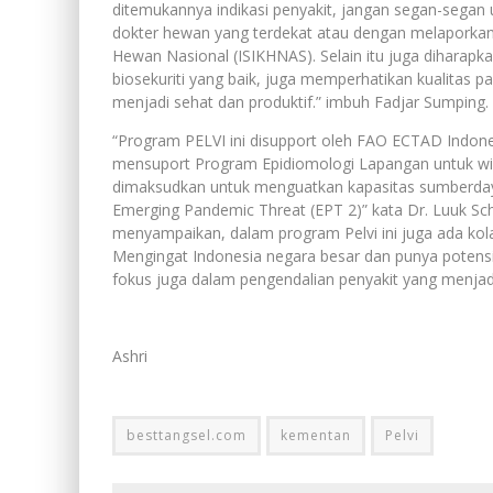
ditemukannya indikasi penyakit, jangan segan-segan
dokter hewan yang terdekat atau dengan melaporkan 
Hewan Nasional (ISIKHNAS). Selain itu juga diharap
biosekuriti yang baik, juga memperhatikan kualitas p
menjadi sehat dan produktif.” imbuh Fadjar Sumping.
“Program PELVI ini disupport oleh FAO ECTAD Indone
mensuport Program Epidiomologi Lapangan untuk wilay
dimaksudkan untuk menguatkan kapasitas sumberdaya
Emerging Pandemic Threat (EPT 2)” kata Dr. Luuk S
menyampaikan, dalam program Pelvi ini juga ada ko
Mengingat Indonesia negara besar dan punya poten
fokus juga dalam pengendalian penyakit yang menja
Ashri
besttangsel.com
kementan
Pelvi