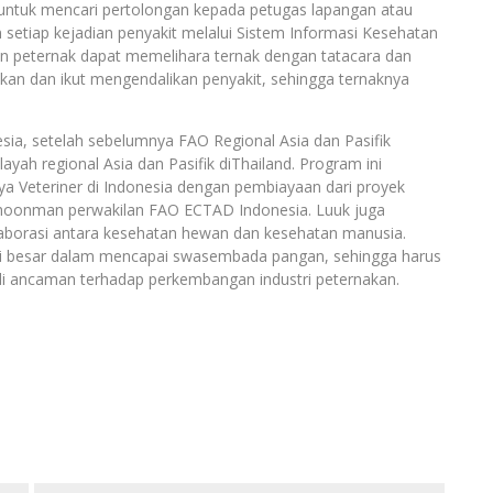
 untuk mencari pertolongan kepada petugas lapangan atau
setiap kejadian penyakit melalui Sistem Informasi Kesehatan
kan peternak dapat memelihara ternak dengan tatacara dan
akan dan ikut mengendalikan penyakit, sehingga ternaknya
sia, setelah sebelumnya FAO Regional Asia dan Pasifik
ah regional Asia dan Pasifik diThailand. Program ini
 Veteriner di Indonesia dengan pembiayaan dari proyek
choonman perwakilan FAO ECTAD Indonesia. Luuk juga
laborasi antara kesehatan hewan dan kesehatan manusia.
si besar dalam mencapai swasembada pangan, sehingga harus
di ancaman terhadap perkembangan industri peternakan.