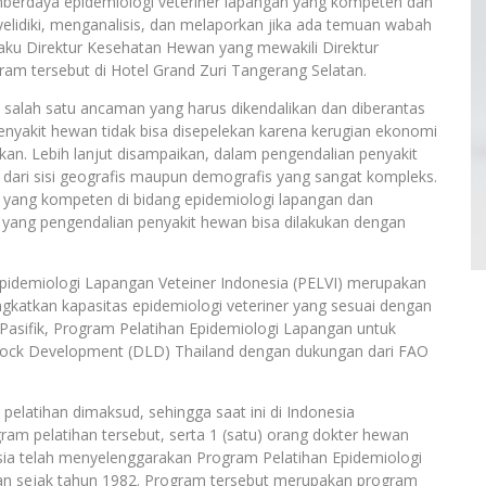
mberdaya epidemiologi veteriner lapangan yang kompeten dan
lidiki, menganalisis, dan melaporkan jika ada temuan wabah
laku Direktur Kesehatan Hewan yang mewakili Direktur
am tersebut di Hotel Grand Zuri Tangerang Selatan.
salah satu ancaman yang harus dikendalikan dan diberantas
enyakit hewan tidak bisa disepelekan karena kerugian ekonomi
ikan. Lebih lanjut disampaikan, dalam pengendalian penyakit
 dari sisi geografis maupun demografis yang sangat kompleks.
a yang kompeten di bidang epidemiologi lapangan dan
n yang pengendalian penyakit hewan bisa dilakukan dengan
idemiologi Lapangan Veteiner Indonesia (PELVI) merupakan
ngkatkan kapasitas epidemiologi veteriner yang sesuai dengan
n Pasifik, Program Pelatihan Epidemiologi Lapangan untuk
estock Development (DLD) Thailand dengan dukungan dari FAO
 pelatihan dimaksud, sehingga saat ini di Indonesia
ram pelatihan tersebut, serta 1 (satu) orang dokter hewan
sia telah menyelenggarakan Program Pelatihan Epidemiologi
kan sejak tahun 1982. Program tersebut merupakan program