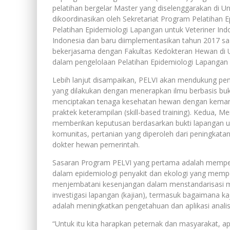
pelatihan bergelar Master yang diselenggarakan di Un
dikoordinasikan oleh Sekretariat Program Pelatihan
Pelatihan Epidemiologi Lapangan untuk Veteriner Indo
Indonesia dan baru diimplementasikan tahun 2017 sa
bekerjasama dengan Fakultas Kedokteran Hewan di U
dalam pengelolaan Pelatihan Epidemiologi Lapangan
Lebih lanjut disampaikan, PELVI akan mendukung pe
yang dilakukan dengan menerapkan ilmu berbasis bukt
menciptakan tenaga kesehatan hewan dengan kemamp
praktek keterampilan (skill-based training). Kedua
memberikan keputusan berdasarkan bukti lapangan 
komunitas, pertanian yang diperoleh dari peningkat
dokter hewan pemerintah.
Sasaran Program PELVI yang pertama adalah memper
dalam epidemiologi penyakit dan ekologi yang mem
menjembatani kesenjangan dalam menstandarisasi m
investigasi lapangan (kajian), termasuk bagaimana ka
adalah meningkatkan pengetahuan dan aplikasi analis
“Untuk itu kita harapkan peternak dan masyarakat, a