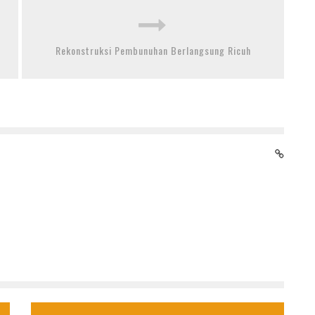
Rekonstruksi Pembunuhan Berlangsung Ricuh
WAKIL WALIKOTA TANGSEL MENGINGATKAN
PENTINGNYA MENJAGA IDIOLOGI PANCASILA
24 Oktober 2017