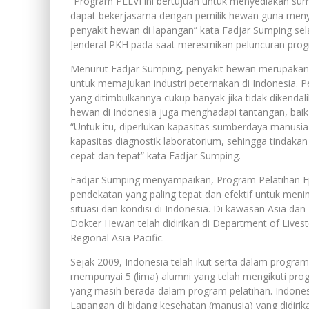
“Program PELVI ini bertujuan untuk menyediakan su
dapat bekerjasama dengan pemilik hewan guna menye
penyakit hewan di lapangan” kata Fadjar Sumping se
Jenderal PKH pada saat meresmikan peluncuran progr
Menurut Fadjar Sumping, penyakit hewan merupakan 
untuk memajukan industri peternakan di Indonesia. P
yang ditimbulkannya cukup banyak jika tidak dikendal
hewan di Indonesia juga menghadapi tantangan, baik
“Untuk itu, diperlukan kapasitas sumberdaya manusi
kapasitas diagnostik laboratorium, sehingga tindaka
cepat dan tepat” kata Fadjar Sumping.
Fadjar Sumping menyampaikan, Program Pelatihan Ep
pendekatan yang paling tepat dan efektif untuk meni
situasi dan kondisi di Indonesia. Di kawasan Asia da
Dokter Hewan telah didirikan di Department of Liv
Regional Asia Pacific.
Sejak 2009, Indonesia telah ikut serta dalam program
mempunyai 5 (lima) alumni yang telah mengikuti prog
yang masih berada dalam program pelatihan. Indone
Lapangan di bidang kesehatan (manusia) yang didiri