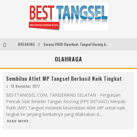
BREAKING
Sarana PAUD Diperkuat, Tangsel Dorong Angka Partisipasi Sekolah Terus Meningkat
Santika Indonesia Hotels & Resorts Kenalkan Dunia Perhotelan Kepada Anak-anak Asuhan SOS Children’s Villages di Indonesia
OLAHRAGA
SMARTFREN Luncurkan Unlimited 5G Tanpa Batas di Semarang, Dukung Kebutuhan Digital Masyarakat
Sembilan Atlet MP Tangsel Berhasil Naik Tingkat
ARYADUTA Lippo Village Ajak Keluarga Rayakan HAN 2026 Lewat Family Photo Walk Bersama Kanca Kids dan Boylagi
18 November 2017
BESTTANGSEL.COM, TANGERANG SELATAN - Perguruan
Pencak Silat Beladiri Tangan Kosong (PPS BETAKO) Merpati
Putih (MP) Tangsel melantik kesembilan Atlet MP untuk naik
tingkat ke jenjang berikutnya yang dilaksakan d
...
READ MORE...